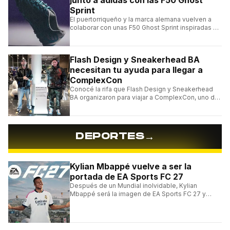
junto a adidas con las F50 Ghost
Sprint
El puertorriqueño y la marca alemana vuelven a
colaborar con unas F50 Ghost Sprint inspiradas en
Puerto Rico y una de las franquicias más icónicas
del fútbol.
Flash Design y Sneakerhead BA
necesitan tu ayuda para llegar a
ComplexCon
Conocé la rifa que Flash Design y Sneakerhead
BA organizaron para viajar a ComplexCon, uno de
los eventos más importantes del mundo sneaker.
→
DEPORTES
Kylian Mbappé vuelve a ser la
portada de EA Sports FC 27
Después de un Mundial inolvidable, Kylian
Mbappé será la imagen de EA Sports FC 27 y
alcanzará un récord histórico dentro de la
franquicia.