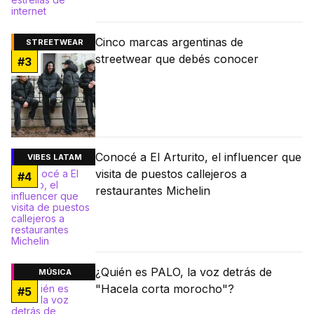
Cinco marcas argentinas de
STREETWEAR
streetwear que debés conocer
#
3
Conocé a El Arturito, el influencer que
VIBES LATAM
visita de puestos callejeros a
#
4
restaurantes Michelin
¿Quién es PALO, la voz detrás de
MÚSICA
"Hacela corta morocho"?
#
5