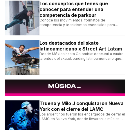
Los conceptos que tenés que
conocer para entender una
competencia de parkour
Conocé los movimientos, formatos de
competencia y tecnicismos esenciales para
seguir una competencia de parkour sin perderte
ningún detalle.
Los destacados del skate
latinoamericano x Street Art Latam
Desde México hasta Colombia: descubrí a cuatro
talentos del skateboarding latinoamericano que
se destacan por sus trucos y su estilo sobre la
tabla.
→
MÚSICA
Trueno y Milo J conquistaron Nueva
York con el cierre del LAMC
Los argentinos fueron los encargados de cerrar el
LAMC en Nueva York, donde llevaron la música
urbana argentina a uno de los escenarios más
emblemáticos.