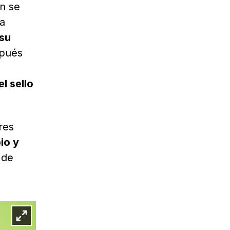
n se
pa
 su
spués
n
el sello
res
io y
 de