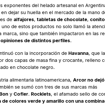
es exponentes del helado artesanal en Argentin
en dejar su huella en el mercado de la mano d
nes de
alfajores
,
tabletas de chocolate
,
conito
a uno de estos productos no solo llamó la atenc
la marca, sino que también impactaron en las r
opiniones de distintos perfiles
.
ontinuó con la incorporación de
Havanna
, que l
por dos capas de masa fina y crocante, relleno 
ñado en chocolate negro.
tria alimentaria latinoamericana,
Arcor no dejó
ambién se sumó con tres de sus marcas más
 Bon
y
Cofler
.
Rocklets
, el afamado sello de co
n de colores verde y amarillo con una combina