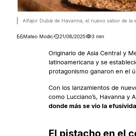
Alfajor Dubái de Havanna, el nuevo sabor de la
Mateo Modic
21/08/2025
3 min
Originario de Asia Central y M
latinoamericana y se estable
protagonismo ganaron en el ú
Con los lanzamientos de nuev
como Lucciano’s, Havanna y A
donde más se vio la efusivid
El pistacho en el 