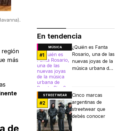
Havanna).
En tendencia
¿Quién es Fanta
MÚSICA
a región
Rosario, una de las
#
1
que más
nuevas joyas de la
música urbana de
Puerto Rico?
as
inente
Cinco marcas
STREETWEAR
argentinas de
#
2
streetwear que
debés conocer
ia de