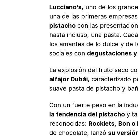
Lucciano’s
, uno de los grand
una de las primeras empresas 
pistacho
con las presentacio
hasta incluso, una pasta. Cad
los amantes de lo dulce y de 
sociales con
degustaciones y 
La explosión del fruto seco c
alfajor Dubái
, caracterizado 
suave pasta de pistacho y ba
Con un fuerte peso en la indus
la tendencia del pistacho
y t
reconocidas:
Rocklets
,
Bon o
de chocolate, lanzó
su versió