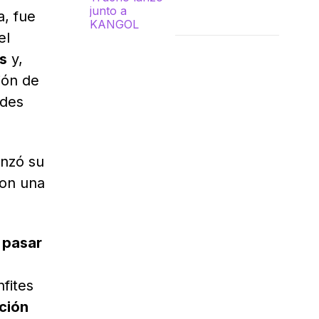
a, fue
el
s
y,
ión de
edes
anzó su
con una
 pasar
nfites
ción