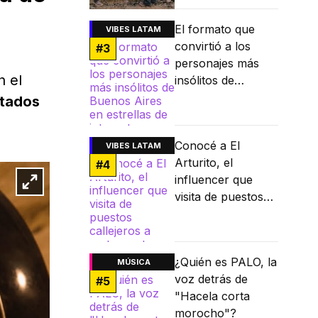
El formato que
VIBES LATAM
convirtió a los
#
3
personajes más
n el
insólitos de
Buenos Aires en
stados
estrellas de
internet
Conocé a El
VIBES LATAM
Arturito, el
#
4
influencer que
visita de puestos
callejeros a
restaurantes
Michelin
¿Quién es PALO, la
MÚSICA
voz detrás de
#
5
"Hacela corta
morocho"?