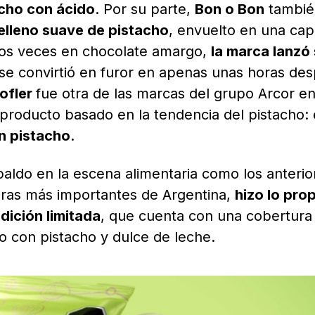
acho con ácido
. Por su parte,
Bon o Bon
tambié
elleno suave de pistacho
, envuelto en una ca
dos veces en chocolate amargo,
la marca lanzó
 se convirtió en furor en apenas unas horas de
ofler
fue otra de las marcas del grupo Arcor e
producto basado en la tendencia del pistacho:
n pistacho
.
paldo en la escena alimentaria como los anterio
leras más importantes de Argentina,
hizo lo prop
dición limitada
, que cuenta con una cobertura
o con pistacho y dulce de leche.