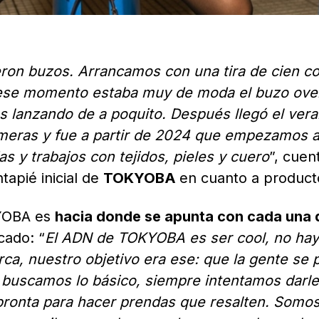
ron buzos. Arrancamos con una tira de cien c
 ese momento estaba muy de moda el buzo over
s lanzando de a poquito. Después llegó el vera
meras y fue a partir de 2024 que empezamos 
s y trabajos con tejidos, pieles y cuero
”, cuen
tapié inicial de
TOKYOBA
en cuanto a product
KYOBA es
hacia donde se apunta con cada una 
cado: “
El ADN de TOKYOBA es ser cool, no hay
ca, nuestro objetivo era ese: que la gente se
o buscamos lo básico, siempre intentamos darl
mpronta para hacer prendas que resalten. Somo