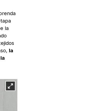
 prenda
etapa
e la
ado
ejidos
aso,
la
la