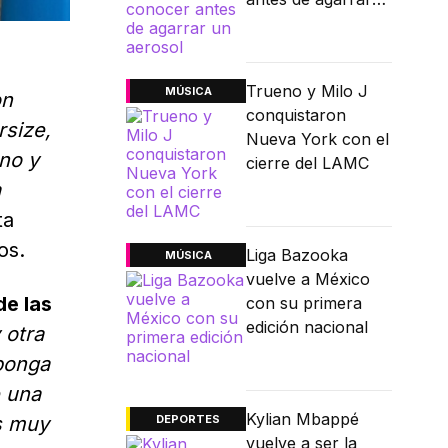
un aerosol
Trueno y Milo J
MÚSICA
on
conquistaron
size,
Nueva York con el
no y
cierre del LAMC
a
ta
os.
Liga Bazooka
MÚSICA
vuelve a México
de las
con su primera
edición nacional
 otra
 ponga
e una
Kylian Mbappé
s muy
DEPORTES
vuelve a ser la