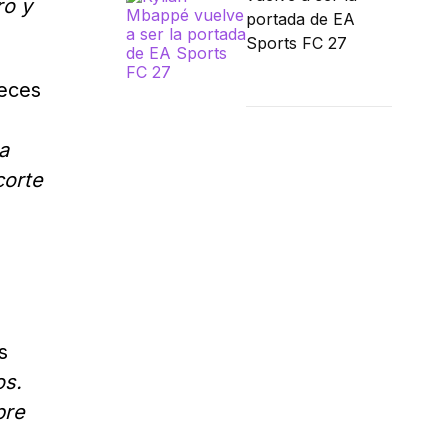
ro y
portada de EA
Sports FC 27
veces
a
corte
s
os.
pre