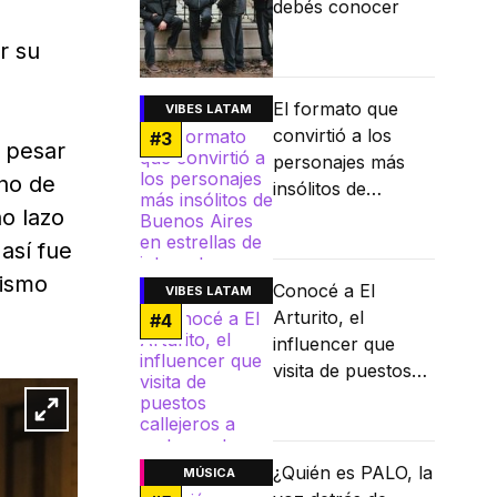
debés conocer
r su
El formato que
VIBES LATAM
convirtió a los
#
3
 pesar
personajes más
no de
insólitos de
ño lazo
Buenos Aires en
estrellas de
 así fue
internet
tismo
Conocé a El
VIBES LATAM
Arturito, el
#
4
influencer que
visita de puestos
callejeros a
restaurantes
Michelin
¿Quién es PALO, la
MÚSICA