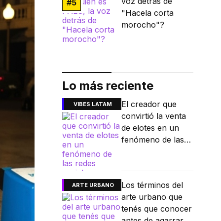
voz detrás de
#
5
"Hacela corta
morocho"?
Lo más reciente
El creador que
VIBES LATAM
convirtió la venta
de elotes en un
fenómeno de las
redes sociales
Los términos del
ARTE URBANO
arte urbano que
tenés que conocer
antes de agarrar