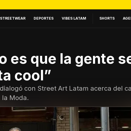
STREETWEAR
DEPORTES
VIBES LATAM
SHORTS
AGE
o es que la gente s
ta cool”
alogó con Street Art Latam acerca del cam
 la Moda.