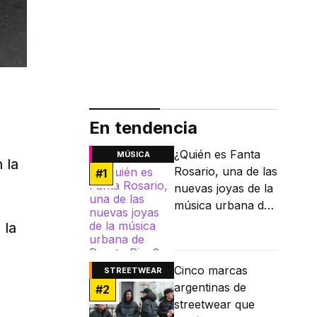
En tendencia
¿Quién es Fanta
MÚSICA
 la
Rosario, una de las
#
1
nuevas joyas de la
música urbana de
Puerto Rico?
 la
Cinco marcas
STREETWEAR
argentinas de
#
2
streetwear que