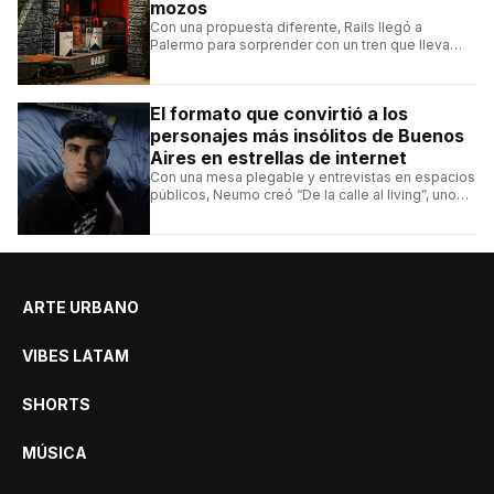
mozos
Con una propuesta diferente, Rails llegó a
Palermo para sorprender con un tren que lleva
cada pedido hasta la mesa y una carta de
hamburguesas, sándwiches y más.
El formato que convirtió a los
personajes más insólitos de Buenos
Aires en estrellas de internet
Con una mesa plegable y entrevistas en espacios
públicos, Neumo creó “De la calle al living”, uno
de los formatos más virales de las redes
argentinas.
ARTE URBANO
VIBES LATAM
SHORTS
MÚSICA