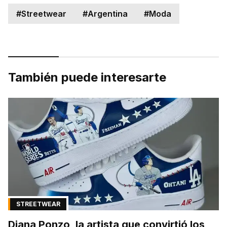
#
Streetwear
#
Argentina
#
Moda
También puede interesarte
STREETWEAR
Diana Ponzo, la artista que convirtió los