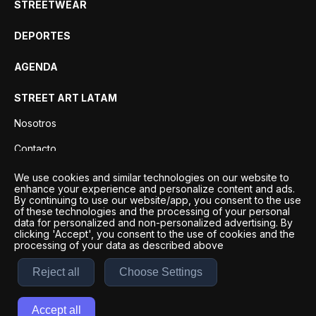
STREETWEAR
DEPORTES
AGENDA
STREET ART LATAM
Nosotros
Contacto
Privacidad
We use cookies and similar technologies on our website to
enhance your experience and personalize content and ads.
By continuing to use our website/app, you consent to the use
of these technologies and the processing of your personal
data for personalized and non-personalized advertising. By
clicking 'Accept', you consent to the use of cookies and the
processing of your data as described above
Reject all
Choose Settings
Desarrollo por
Esto es Agencia Digital | ©
2026
Accept all