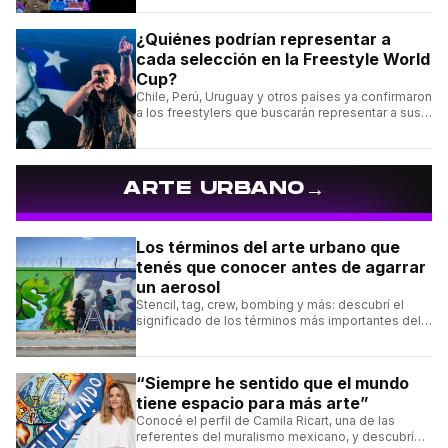
¿Quiénes podrían representar a
cada selección en la Freestyle World
Cup?
Chile, Perú, Uruguay y otros países ya confirmaron
a los freestylers que buscarán representar a sus
selecciones en el torneo organizado por Urban
Roosters.
→
ARTE URBANO
Los términos del arte urbano que
tenés que conocer antes de agarrar
un aerosol
Stencil, tag, crew, bombing y más: descubrí el
significado de los términos más importantes del
arte urbano y el muralismo.
“Siempre he sentido que el mundo
tiene espacio para más arte”
Conocé el perfil de Camila Ricart, una de las
referentes del muralismo mexicano, y descubrí