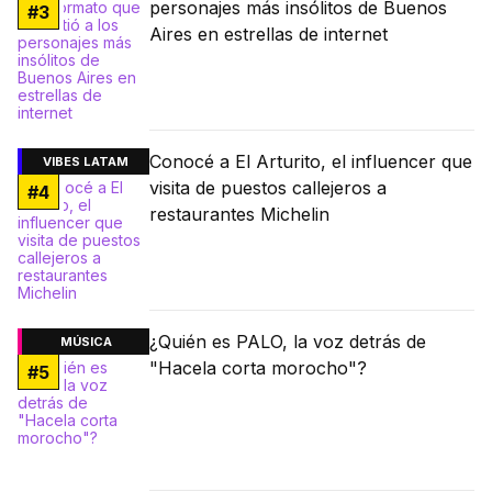
personajes más insólitos de Buenos
#
3
Aires en estrellas de internet
Conocé a El Arturito, el influencer que
VIBES LATAM
visita de puestos callejeros a
#
4
restaurantes Michelin
¿Quién es PALO, la voz detrás de
MÚSICA
"Hacela corta morocho"?
#
5