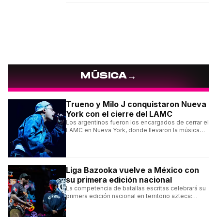
→
MÚSICA
Trueno y Milo J conquistaron Nueva
York con el cierre del LAMC
Los argentinos fueron los encargados de cerrar el
LAMC en Nueva York, donde llevaron la música
urbana argentina a uno de los escenarios más
emblemáticos.
Liga Bazooka vuelve a México con
su primera edición nacional
La competencia de batallas escritas celebrará su
primera edición nacional en territorio azteca:
conocé la cartelera, la fecha y cómo conseguir
entradas.