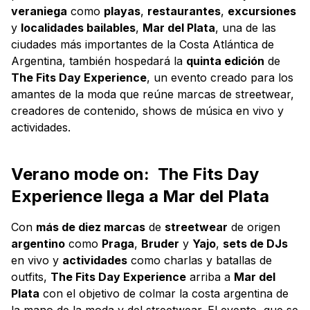
veraniega
como
playas
,
restaurantes
,
excursiones
y
localidades bailables
,
Mar del Plata
, una de las
ciudades más importantes de la Costa Atlántica de
Argentina, también hospedará la
quinta edición
de
The Fits Day Experience
, un evento creado para los
amantes de la moda que reúne marcas de streetwear,
creadores de contenido, shows de música en vivo y
actividades.
Verano mode on: The Fits Day
Experience llega a Mar del Plata
Con
más de diez marcas
de
streetwear
de origen
argentino
como
Praga
,
Bruder
y
Yajo
,
sets de DJs
en vivo y
actividades
como charlas y batallas de
outfits,
The Fits Day Experience
arriba a
Mar del
Plata
con el objetivo de colmar la costa argentina de
la mano de la moda y del streetwear. El evento, que se