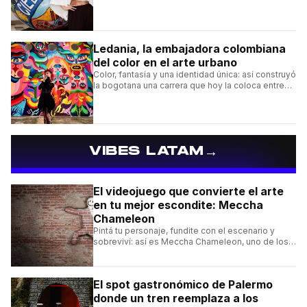
cómo construyó su estilo y sus obras más
destacadas.
Ledania, la embajadora colombiana
del color en el arte urbano
Color, fantasía y una identidad única: así construyó
la bogotana una carrera que hoy la coloca entre
las figuras femeninas más destacadas del
muralismo latino.
→
VIBES LATAM
El videojuego que convierte el arte
en tu mejor escondite: Meccha
Chameleon
Pintá tu personaje, fundite con el escenario y
sobreviví: así es Meccha Chameleon, uno de los
videojuegos independientes del momento.
El spot gastronómico de Palermo
donde un tren reemplaza a los