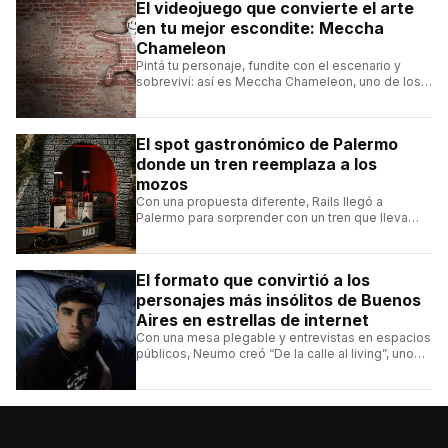
El videojuego que convierte el arte
en tu mejor escondite: Meccha
Chameleon
Pintá tu personaje, fundite con el escenario y
sobreviví: así es Meccha Chameleon, uno de los
videojuegos independientes del momento.
El spot gastronómico de Palermo
donde un tren reemplaza a los
mozos
Con una propuesta diferente, Rails llegó a
Palermo para sorprender con un tren que lleva
cada pedido hasta la mesa y una carta de
hamburguesas, sándwiches y más.
El formato que convirtió a los
personajes más insólitos de Buenos
Aires en estrellas de internet
Con una mesa plegable y entrevistas en espacios
públicos, Neumo creó “De la calle al living”, uno
de los formatos más virales de las redes
argentinas.