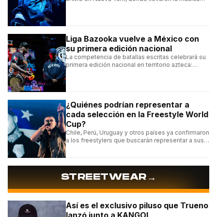
urbana argentina a uno de los escenarios más
emblemáticos.
Liga Bazooka vuelve a México con
su primera edición nacional
La competencia de batallas escritas celebrará su
primera edición nacional en territorio azteca:
conocé la cartelera, la fecha y cómo conseguir
entradas.
¿Quiénes podrían representar a
cada selección en la Freestyle World
Cup?
Chile, Perú, Uruguay y otros países ya confirmaron
a los freestylers que buscarán representar a sus
selecciones en el torneo organizado por Urban
Roosters.
→
STREETWEAR
Así es el exclusivo piluso que Trueno
lanzó junto a KANGOL