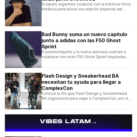
El rapero argentino colaboró con la histórica firma
británica para lanzar una edición especial del
clásico Bermuda Casual.
Bad Bunny suma un nuevo capítulo
junto a adidas con las F50 Ghost
Sprint
El puertorriqueño y la marca alemana vuelven a
colaborar con unas F50 Ghost Sprint inspiradas en
Puerto Rico y una de las franquicias más icónicas
del fútbol.
Flash Design y Sneakerhead BA
necesitan tu ayuda para llegar a
ComplexCon
Conocé la rifa que Flash Design y Sneakerhead
BA organizaron para viajar a ComplexCon, uno de
los eventos más importantes del mundo sneaker.
→
VIBES LATAM