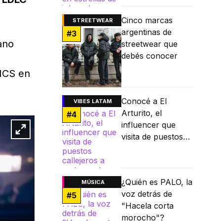
internet
Cinco marcas
STREETWEAR
argentinas de
#
3
ano
streetwear que
debés conocer
NCS en
Conocé a El
VIBES LATAM
Arturito, el
#
4
influencer que
visita de puestos
callejeros a
restaurantes
Michelin
¿Quién es PALO, la
MÚSICA
voz detrás de
#
5
"Hacela corta
morocho"?