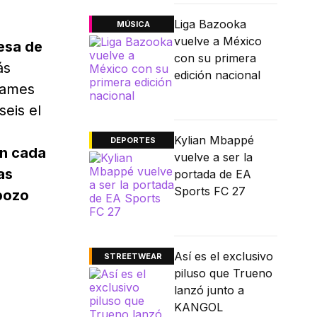
Liga Bazooka
MÚSICA
vuelve a México
cesa de
con su primera
ás
edición nacional
Games
seis el
Kylian Mbappé
DEPORTES
en cada
vuelve a ser la
as
portada de EA
Sports FC 27
pozo
Así es el exclusivo
STREETWEAR
piluso que Trueno
lanzó junto a
KANGOL