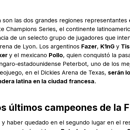
?
 son las dos grandes regiones representantes 
tnite Champions Series, el continente latinoameri
cia de un selecto grupo de jugadores que inte
 Arena de Lyon. Los argentinos
Fazer
,
K1nG
y
Ti
ker
y el mexicano
Pollo
, quien conquistó la pas
úngaro-estadounidense Peterbot, uno de los me
ideojuego, en el Dickies Arena de Texas,
serán lo
dera latina en la ciudad francesa
.
 los últimos campeones de la
 y haber quedado en el segundo lugar en el res