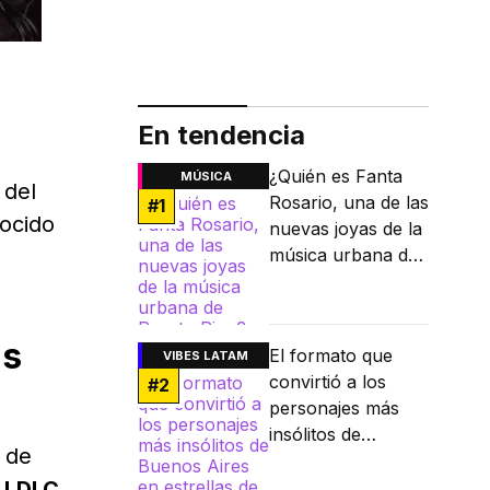
En tendencia
¿Quién es Fanta
MÚSICA
 del
Rosario, una de las
#
1
ocido
nuevas joyas de la
música urbana de
Puerto Rico?
ns
El formato que
VIBES LATAM
convirtió a los
#
2
personajes más
insólitos de
 de
Buenos Aires en
l LDLC
estrellas de