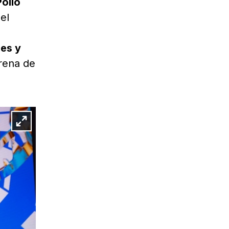
Pollo
el
mes y
rena de