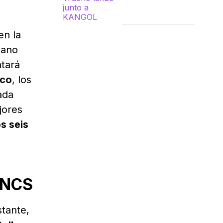
en la
cano
ntará
sco
, los
ada
jores
s seis
 FNCS
tante,