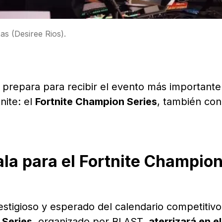
as (Desiree Rios).
 prepara para recibir el evento más importante
nite: el
Fortnite Champion Series
, también con
ala para el Fortnite Champio
stigioso y esperado del calendario competitivo
 Series
, organizado por BLAST,
aterrizará en e