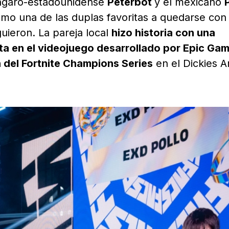
úngaro-estadounidense
Peterbot
y el mexicano
omo una de las duplas favoritas a quedarse con 
guieron. La pareja local
hizo historia con una
a en el videojuego desarrollado por Epic Ga
 del Fortnite Champions Series
en el Dickies A