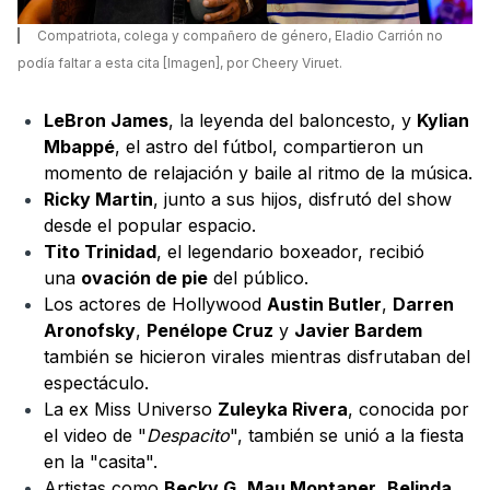
Compatriota, colega y compañero de género, Eladio Carrión no
podía faltar a esta cita [Imagen], por Cheery Viruet.
LeBron James
, la leyenda del baloncesto, y
Kylian
Mbappé
, el astro del fútbol, compartieron un
momento de relajación y baile al ritmo de la música.
Ricky Martin
, junto a sus hijos, disfrutó del show
desde el popular espacio.
Tito Trinidad
, el legendario boxeador, recibió
una
ovación de pie
del público.
Los actores de Hollywood
Austin Butler
,
Darren
Aronofsky
,
Penélope Cruz
y
Javier Bardem
también se hicieron virales mientras disfrutaban del
espectáculo.
La ex Miss Universo
Zuleyka Rivera
, conocida por
el video de "
Despacito
", también se unió a la fiesta
en la "casita".
Artistas como
Becky G
,
Mau Montaner
,
Belinda