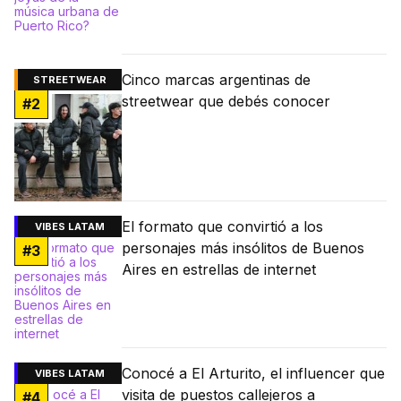
Cinco marcas argentinas de
STREETWEAR
streetwear que debés conocer
#
2
El formato que convirtió a los
VIBES LATAM
personajes más insólitos de Buenos
#
3
Aires en estrellas de internet
Conocé a El Arturito, el influencer que
VIBES LATAM
visita de puestos callejeros a
#
4