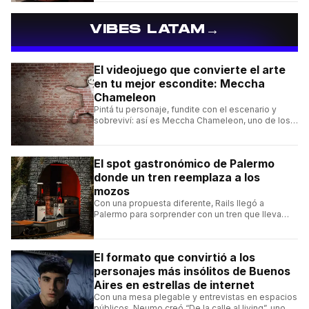
→
VIBES LATAM
El videojuego que convierte el arte
en tu mejor escondite: Meccha
Chameleon
Pintá tu personaje, fundite con el escenario y
sobreviví: así es Meccha Chameleon, uno de los
videojuegos independientes del momento.
El spot gastronómico de Palermo
donde un tren reemplaza a los
mozos
Con una propuesta diferente, Rails llegó a
Palermo para sorprender con un tren que lleva
cada pedido hasta la mesa y una carta de
hamburguesas, sándwiches y más.
El formato que convirtió a los
personajes más insólitos de Buenos
Aires en estrellas de internet
Con una mesa plegable y entrevistas en espacios
públicos, Neumo creó “De la calle al living”, uno