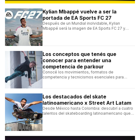
Kylian Mbappé vuelve a ser la
portada de EA Sports FC 27
Después de un Mundial inolvidable, Kylian
Mbappé será la imagen de EA Sports FC 27 y
alcanzará un récord histórico dentro de la
franquicia.
Los conceptos que tenés que
conocer para entender una
competencia de parkour
Conocé los movimientos, formatos de
competencia y tecnicismos esenciales para
seguir una competencia de parkour sin perderte
ningún detalle.
Los destacados del skate
latinoamericano x Street Art Latam
Desde México hasta Colombia: descubrí a cuatro
talentos del skateboarding latinoamericano que
se destacan por sus trucos y su estilo sobre la
tabla.