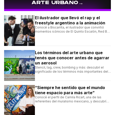
→
ARTE URBANO
El ilustrador que llevó el rap y el
freestyle argentino a la animación
Conocé a Biscarrita, el ilustrador que convirtió
momentos icónicos de El Quinto Escalón, Red Bull
Batalla y Liga Bazooka en piezas de animación.
Los términos del arte urbano que
tenés que conocer antes de agarrar
un aerosol
Stencil, tag, crew, bombing y más: descubrí el
significado de los términos más importantes del
arte urbano y el muralismo.
“Siempre he sentido que el mundo
tiene espacio para más arte”
Conocé el perfil de Camila Ricart, una de las
referentes del muralismo mexicano, y descubrí
cómo construyó su estilo y sus obras más
destacadas.