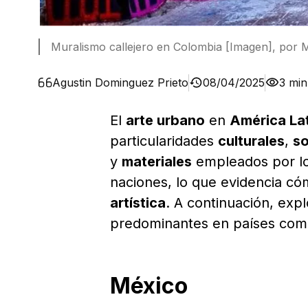
Muralismo callejero en Colombia [Imagen], por 
Agustin Dominguez Prieto
08/04/2025
3 min
El
arte urbano
en
América La
particularidades
culturales
,
so
y
materiales
empleados por l
naciones, lo que evidencia cóm
artística
. A continuación, exp
predominantes en países co
México