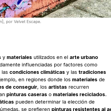
gen], por Velvet Escape.
s
y
materiales
utilizados en el
arte urbano
damente influenciadas por factores como
, las
condiciones climáticas
y las
tradiciones
jemplo, en regiones donde los
materiales
de
les de conseguir
, los
artistas
recurren
zan
pinturas caseras
o
materiales reciclados
.
áticas
pueden determinar la elección de
húmedas, se prefieren
pinturas resistentes al 