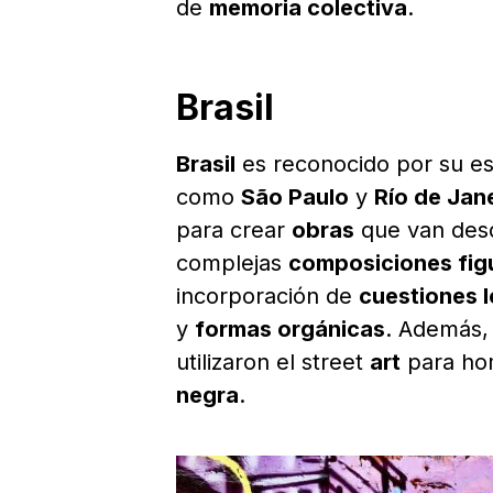
de
memoria colectiva
.
Brasil
Brasil
es reconocido por su e
como
São Paulo
y
Río de Jan
para crear
obras
que van de
complejas
composiciones fig
incorporación de
cuestiones l
y
formas orgánicas
. Además,
utilizaron el street
art
para hom
negra
.