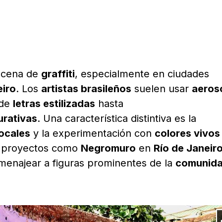
scena de
graffiti
, especialmente en ciudades
eiro
. Los
artistas brasileños
suelen usar
aeros
sde
letras estilizadas
hasta
urativas
. Una característica distintiva es la
ocales
y la experimentación con
colores vivos
 proyectos como
Negromuro
en
Río de Janeir
enajear a figuras prominentes de la
comunid