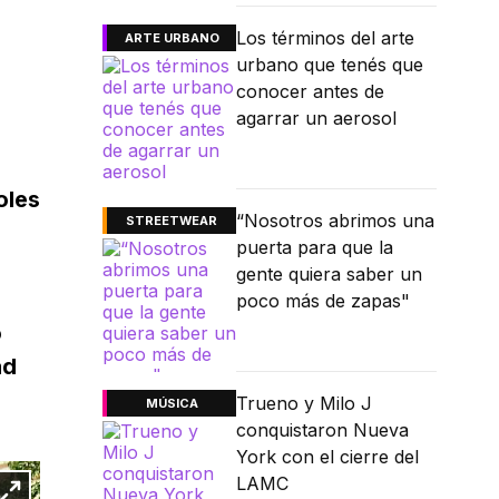
Los términos del arte
ARTE URBANO
urbano que tenés que
conocer antes de
agarrar un aerosol
oles
“Nosotros abrimos una
STREETWEAR
puerta para que la
gente quiera saber un
poco más de zapas"
o
ad
Trueno y Milo J
MÚSICA
conquistaron Nueva
York con el cierre del
LAMC