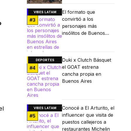
El formato que
VIBES LATAM
convirtió a los
#
3
o
personajes más
insólitos de Buenos
Aires en estrellas de
internet
Duki x Clutch Básquet
DEPORTES
el GOAT estrena
#
4
cancha propia en
Buenos Aires
el
Conocé a El Arturito, el
VIBES LATAM
influencer que visita de
#
5
puestos callejeros a
restaurantes Michelin