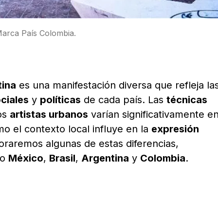
Marca País Colombia.
tina
es una manifestación diversa que refleja la
ciales
y
políticas
de cada país. Las
técnicas
os
artistas urbanos
varían significativamente e
o el contexto local influye en la
expresión
loraremos algunas de estas diferencias,
mo
México
,
Brasil
,
Argentina
y
Colombia
.