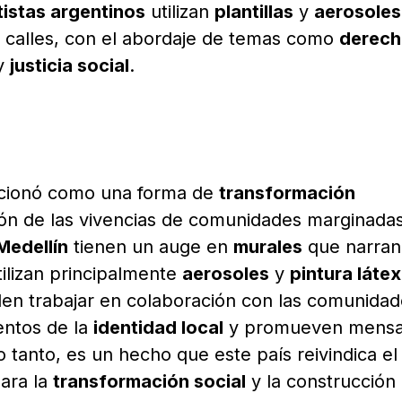
tistas argentinos
utilizan
plantillas
y
aerosoles
 calles, con el abordaje de temas como
derech
y
justicia social
.
cionó como una forma de
transformación
ón de las vivencias de comunidades marginadas
Medellín
tienen un auge en
murales
que narran
utilizan principalmente
aerosoles
y
pintura látex
en trabajar en colaboración con las comunidad
entos de la
identidad local
y promueven mensa
lo tanto, es un hecho que este país reivindica el
ara la
transformación social
y la construcción