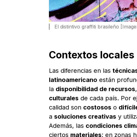
El distintivo graffiti brasileño [Ima
Contextos locales
Las diferencias en las
técnica
latinoamericano
están profun
la
disponibilidad de recursos
culturales
de cada país. Por e
calidad son
costosos
o
difíci
a
soluciones creativas
y utili
Además, las
condiciones clim
ciertos
materiales
; en zonas 