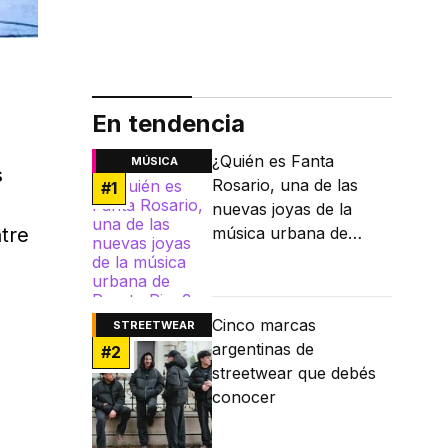
En tendencia
¿Quién es Fanta
MÚSICA
s
Rosario, una de las
#
1
nuevas joyas de la
ntre
música urbana de
Puerto Rico?
Cinco marcas
STREETWEAR
argentinas de
#
2
streetwear que debés
conocer