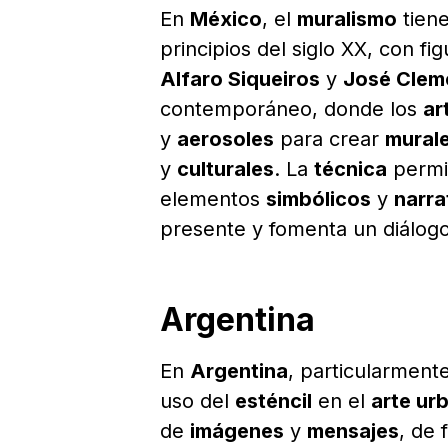
En
México
, el
muralismo
tiene
principios del siglo XX, con 
Alfaro Siqueiros
y
José Clem
contemporáneo, donde los
ar
y
aerosoles
para crear
murale
y
culturales
. La
técnica
permit
elementos
simbólicos
y
narra
presente y fomenta un diálogo
Argentina
En
Argentina
, particularment
uso del
esténcil
en el
arte ur
de
imágenes
y
mensajes
, de 