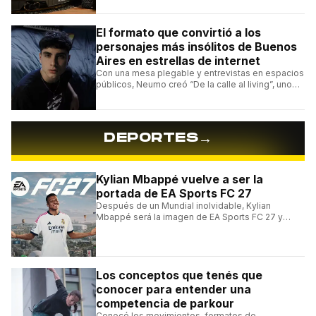
hamburguesas, sándwiches y más.
El formato que convirtió a los
personajes más insólitos de Buenos
Aires en estrellas de internet
Con una mesa plegable y entrevistas en espacios
públicos, Neumo creó “De la calle al living”, uno
de los formatos más virales de las redes
argentinas.
→
DEPORTES
Kylian Mbappé vuelve a ser la
portada de EA Sports FC 27
Después de un Mundial inolvidable, Kylian
Mbappé será la imagen de EA Sports FC 27 y
alcanzará un récord histórico dentro de la
franquicia.
Los conceptos que tenés que
conocer para entender una
competencia de parkour
Conocé los movimientos, formatos de