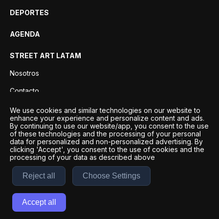
DEPORTES
AGENDA
STREET ART LATAM
Nosotros
Contacto
Privacidad
We use cookies and similar technologies on our website to
enhance your experience and personalize content and ads.
By continuing to use our website/app, you consent to the use
of these technologies and the processing of your personal
data for personalized and non-personalized advertising. By
clicking 'Accept', you consent to the use of cookies and the
processing of your data as described above
Reject all
Choose Settings
Desarrollo por
Esto es Agencia Digital | ©
2026
Accept all
Términos y condiciones
|
Políticas de privacidad