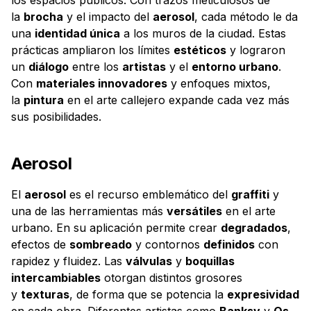
la
brocha
y el impacto del
aerosol
, cada método le da
una
identidad única
a los muros de la ciudad. Estas
prácticas ampliaron los límites
estéticos
y lograron
un
diálogo
entre los
artistas
y el
entorno urbano
.
Con
materiales innovadores
y enfoques mixtos,
la
pintura
en el arte callejero expande cada vez más
sus posibilidades.
Aerosol
El
aerosol
es el recurso emblemático del
graffiti
y
una de las herramientas más
versátiles
en el arte
urbano. En su aplicación permite crear
degradados
,
efectos de
sombreado
y contornos
definidos
con
rapidez y fluidez. Las
válvulas
y
boquillas
intercambiables
otorgan distintos grosores
y
texturas
, de forma que se potencia la
expresividad
en cada obra. Diferentes artistas como
Banksy
y
Os