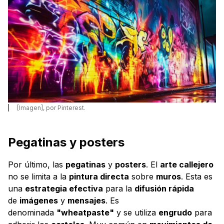
[Imagen], por Pinterest.
Pegatinas y posters
Por último, las
pegatinas
y
posters
. El
arte callejero
no se limita a la
pintura directa
sobre
muros
. Esta es
una
estrategia efectiva
para la
difusión rápida
de
imágenes
y
mensajes
. Es
denominada
"wheatpaste"
y se utiliza
engrudo
para