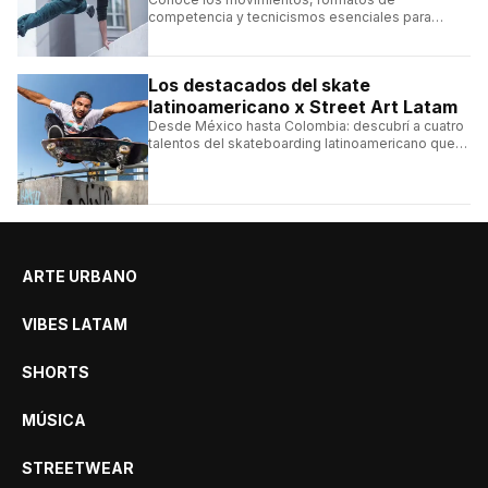
competencia y tecnicismos esenciales para
seguir una competencia de parkour sin perderte
ningún detalle.
Los destacados del skate
latinoamericano x Street Art Latam
Desde México hasta Colombia: descubrí a cuatro
talentos del skateboarding latinoamericano que
se destacan por sus trucos y su estilo sobre la
tabla.
ARTE URBANO
VIBES LATAM
SHORTS
MÚSICA
STREETWEAR