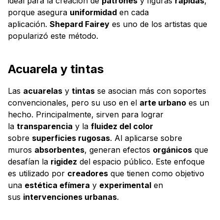
ideal para la creación de
patrones
y figuras
rápidas
,
porque asegura
uniformidad
en cada
aplicación.
Shepard Fairey
es uno de los artistas que
popularizó este método.
Acuarela y tintas
Las
acuarelas
y
tintas
se asocian más con soportes
convencionales, pero su uso en el
arte urbano
es un
hecho. Principalmente, sirven para lograr
la
transparencia
y la
fluidez del color
sobre
superficies rugosas
. Al aplicarse sobre
muros
absorbentes
, generan efectos
orgánicos
que
desafían la
rigidez
del espacio público. Este enfoque
es utilizado por
creadores
que tienen como objetivo
una
estética efímera
y
experimental
en
sus
intervenciones urbanas
.