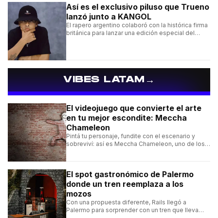
Así es el exclusivo piluso que Trueno
lanzó junto a KANGOL
El rapero argentino colaboró con la histórica firma
británica para lanzar una edición especial del
clásico Bermuda Casual.
→
VIBES LATAM
El videojuego que convierte el arte
en tu mejor escondite: Meccha
Chameleon
Pintá tu personaje, fundite con el escenario y
sobreviví: así es Meccha Chameleon, uno de los
videojuegos independientes del momento.
El spot gastronómico de Palermo
donde un tren reemplaza a los
mozos
Con una propuesta diferente, Rails llegó a
Palermo para sorprender con un tren que lleva
cada pedido hasta la mesa y una carta de