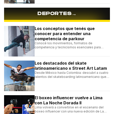
→
DEPORTES
Los conceptos que tenés que
conocer para entender una
competencia de parkour
Conocé los movimientos, formatos de
competencia y tecnicismos esenciales para
seguir una competencia de parkour sin perderte
ningún detalle.
Los destacados del skate
latinoamericano x Street Art Latam
Desde México hasta Colombia: descubrí a cuatro
talentos del skateboarding latinoamericano que
se destacan por sus trucos y su estilo sobre la
tabla.
El boxeo influencer vuelve a Lima
con La Noche Dorada II
Lima volverá a convertirse en el escenario del
boxeo influencer con una nueva edición de La