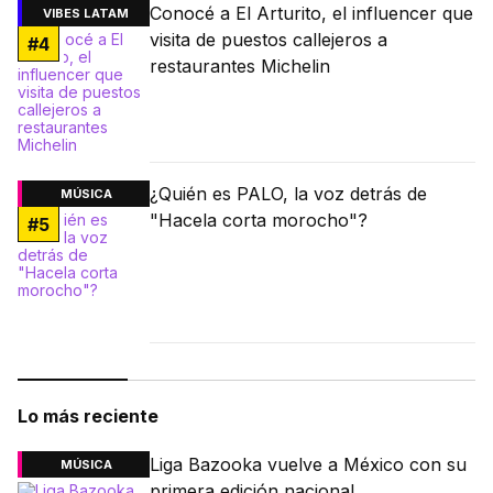
Conocé a El Arturito, el influencer que
VIBES LATAM
visita de puestos callejeros a
#
4
restaurantes Michelin
¿Quién es PALO, la voz detrás de
MÚSICA
"Hacela corta morocho"?
#
5
Lo más reciente
Liga Bazooka vuelve a México con su
MÚSICA
primera edición nacional