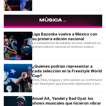
Noche Dorada de El Zein.
→
MÚSICA
Liga Bazooka vuelve a México con
su primera edición nacional
La competencia de batallas escritas celebrará su
primera edición nacional en territorio azteca:
conocé la cartelera, la fecha y cómo conseguir
entradas.
¿Quiénes podrían representar a
cada selección en la Freestyle World
Cup?
Chile, Perú, Uruguay y otros países ya confirmaron
a los freestylers que buscarán representar a sus
selecciones en el torneo organizado por Urban
Roosters.
Anuel AA, Yandel y Bad Gyal: los
shows musicales que hicieron vibrar