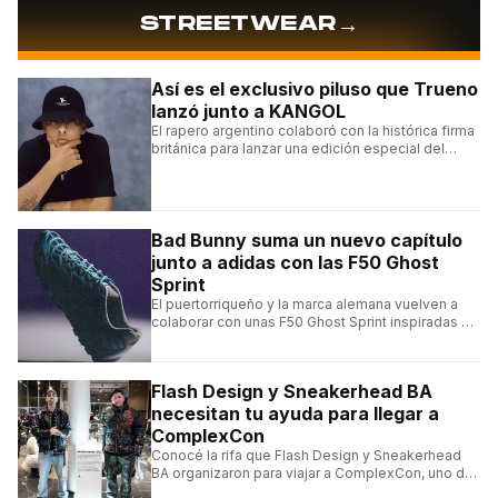
→
STREETWEAR
Así es el exclusivo piluso que Trueno
lanzó junto a KANGOL
El rapero argentino colaboró con la histórica firma
británica para lanzar una edición especial del
clásico Bermuda Casual.
Bad Bunny suma un nuevo capítulo
junto a adidas con las F50 Ghost
Sprint
El puertorriqueño y la marca alemana vuelven a
colaborar con unas F50 Ghost Sprint inspiradas en
Puerto Rico y una de las franquicias más icónicas
del fútbol.
Flash Design y Sneakerhead BA
necesitan tu ayuda para llegar a
ComplexCon
Conocé la rifa que Flash Design y Sneakerhead
BA organizaron para viajar a ComplexCon, uno de
los eventos más importantes del mundo sneaker.