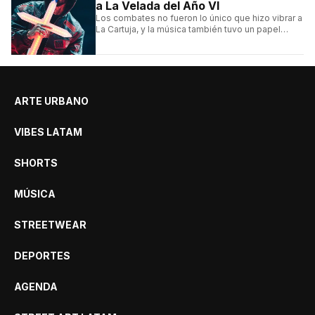
a La Velada del Año VI
Los combates no fueron lo único que hizo vibrar a
La Cartuja, y la música también tuvo un papel
central en el evento organizado por el español
Ibai Llanos.
ARTE URBANO
VIBES LATAM
SHORTS
MÚSICA
STREETWEAR
DEPORTES
AGENDA