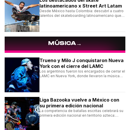
Los destacados del skate
latinoamericano x Street Art Latam
Desde México hasta Colombia: descubrí a cuatro
talentos del skateboarding latinoamericano que
se destacan por sus trucos y su estilo sobre la
tabla.
→
MÚSICA
Trueno y Milo J conquistaron Nueva
York con el cierre del LAMC
Los argentinos fueron los encargados de cerrar el
LAMC en Nueva York, donde llevaron la música
urbana argentina a uno de los escenarios más
emblemáticos.
Liga Bazooka vuelve a México con
su primera edición nacional
La competencia de batallas escritas celebrará su
primera edición nacional en territorio azteca:
conocé la cartelera, la fecha y cómo conseguir
entradas.