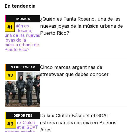
En tendencia
¿Quién es Fanta Rosario, una de las
MÚSICA
nuevas joyas de la música urbana de
#
1
Puerto Rico?
Cinco marcas argentinas de
STREETWEAR
streetwear que debés conocer
#
2
Duki x Clutch Básquet el GOAT
DEPORTES
estrena cancha propia en Buenos
#
3
Aires