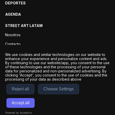
DEPORTES
AGENDA
STREET ART LATAM
Nosotros
Contacto
Privacidad
We use cookies and similar technologies on our website to
enhance your experience and personalize content and ads.
By continuing to use our website/app, you consent to the use
of these technologies and the processing of your personal
data for personalized and non-personalized advertising. By
clicking 'Accept', you consent to the use of cookies and the
processing of your data as described above
Reject all
Choose Settings
Desarrollo por
Esto es Agencia Digital | ©
2026
Accept all
Términos y condiciones
|
Políticas de privacidad
Powered by Acceptrics