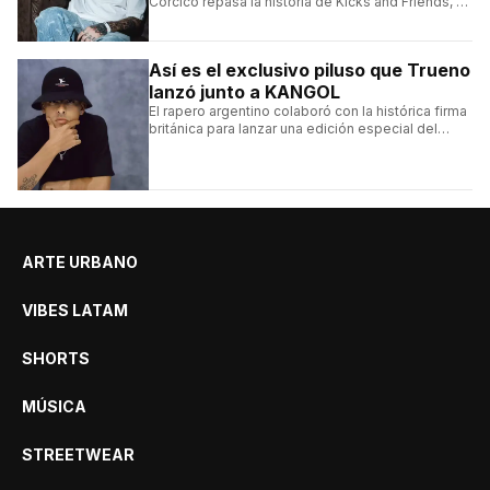
Corcico repasa la historia de Kicks and Friends, el
proyecto que transformó la cultura sneaker en
Argentina.
Así es el exclusivo piluso que Trueno
lanzó junto a KANGOL
El rapero argentino colaboró con la histórica firma
británica para lanzar una edición especial del
clásico Bermuda Casual.
ARTE URBANO
VIBES LATAM
SHORTS
MÚSICA
STREETWEAR