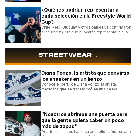
¿Quiénes podrían representar a
cada selección en la Freestyle World
Cup?
Chile, Perú, Uruguay y otros países ya confirmaron
a los freestylers que buscarán representar a sus
selecciones en el torneo organizado por Urban
Roosters.
→
STREETWEAR
Diana Ponzo, la artista que convirtió
los sneakers en un lienzo
Conocé el perfil de Diana Ponzo, la artista
mexicana que se transformó en una de las
grandes referentes de la customización de
sneakers en Latinoamérica.
“Nosotros abrimos una puerta para
que la gente quiera saber un poco
más de zapas"
Desde sus inicios hasta su consolidación. Luciano