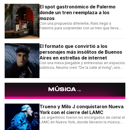
El spot gastronómico de Palermo
donde un tren reemplaza a los
mozos
Con una propuesta diferente, Rails llegó a
Palermo para sorprender con un tren que lleva
cada pedido hasta la mesa y una carta de
hamburguesas, sándwiches y más.
El formato que convirtió a los
personajes más insólitos de Buenos
Aires en estrellas de internet
Con una mesa plegable y entrevistas en espacios
públicos, Neumo creó “De la calle al living”, uno
de los formatos más virales de las redes
argentinas.
→
MÚSICA
Trueno y Milo J conquistaron Nueva
York con el cierre del LAMC
Los argentinos fueron los encargados de cerrar el
LAMC en Nueva York, donde llevaron la música
urbana argentina a uno de los escenarios más