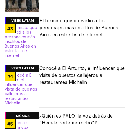
El formato que convirtió a los
VIBES LATAM
personajes más insólitos de Buenos
#
3
Aires en estrellas de internet
Conocé a El Arturito, el influencer que
VIBES LATAM
visita de puestos callejeros a
#
4
restaurantes Michelin
¿Quién es PALO, la voz detrás de
MÚSICA
"Hacela corta morocho"?
#
5