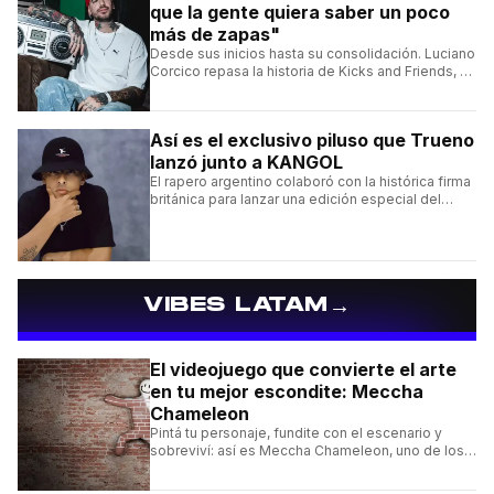
que la gente quiera saber un poco
más de zapas"
Desde sus inicios hasta su consolidación. Luciano
Corcico repasa la historia de Kicks and Friends, el
proyecto que transformó la cultura sneaker en
Argentina.
Así es el exclusivo piluso que Trueno
lanzó junto a KANGOL
El rapero argentino colaboró con la histórica firma
británica para lanzar una edición especial del
clásico Bermuda Casual.
→
VIBES LATAM
El videojuego que convierte el arte
en tu mejor escondite: Meccha
Chameleon
Pintá tu personaje, fundite con el escenario y
sobreviví: así es Meccha Chameleon, uno de los
videojuegos independientes del momento.