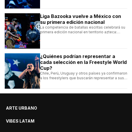
emblemáticos.
Liga Bazooka vuelve a México con
su primera edición nacional
La competencia de batallas escritas celebrará su
primera edición nacional en territorio azteca:
conocé la cartelera, la fecha y cómo conseguir
entradas.
¿Quiénes podrían representar a
cada selección en la Freestyle World
Cup?
Chile, Perú, Uruguay y otros países ya confirmaron
a los freestylers que buscarán representar a sus
selecciones en el torneo organizado por Urban
Roosters.
ARTE URBANO
VIBES LATAM