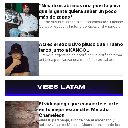
“Nosotros abrimos una puerta para
que la gente quiera saber un poco
más de zapas"
Desde sus inicios hasta su consolidación. Luciano
Corcico repasa la historia de Kicks and Friends, el
proyecto que transformó la cultura sneaker en
Argentina.
Así es el exclusivo piluso que Trueno
lanzó junto a KANGOL
El rapero argentino colaboró con la histórica firma
británica para lanzar una edición especial del
clásico Bermuda Casual.
→
VIBES LATAM
El videojuego que convierte el arte
en tu mejor escondite: Meccha
Chameleon
Pintá tu personaje, fundite con el escenario y
sobreviví: así es Meccha Chameleon, uno de los