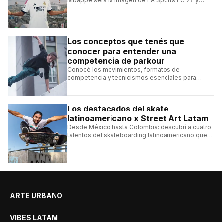
Mbappé será la imagen de EA Sports FC 27 y
alcanzará un récord histórico dentro de la
franquicia.
Los conceptos que tenés que
conocer para entender una
competencia de parkour
Conocé los movimientos, formatos de
competencia y tecnicismos esenciales para
seguir una competencia de parkour sin perderte
ningún detalle.
Los destacados del skate
latinoamericano x Street Art Latam
Desde México hasta Colombia: descubrí a cuatro
talentos del skateboarding latinoamericano que
se destacan por sus trucos y su estilo sobre la
tabla.
ARTE URBANO
VIBES LATAM