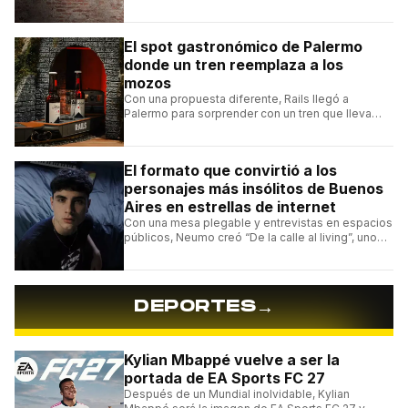
videojuegos independientes del momento.
El spot gastronómico de Palermo
donde un tren reemplaza a los
mozos
Con una propuesta diferente, Rails llegó a
Palermo para sorprender con un tren que lleva
cada pedido hasta la mesa y una carta de
hamburguesas, sándwiches y más.
El formato que convirtió a los
personajes más insólitos de Buenos
Aires en estrellas de internet
Con una mesa plegable y entrevistas en espacios
públicos, Neumo creó “De la calle al living”, uno
de los formatos más virales de las redes
argentinas.
→
DEPORTES
Kylian Mbappé vuelve a ser la
portada de EA Sports FC 27
Después de un Mundial inolvidable, Kylian