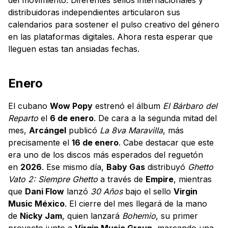
distribuidoras independientes articularon sus
calendarios para sostener el pulso creativo del género
en las plataformas digitales. Ahora resta esperar que
lleguen estas tan ansiadas fechas.
Enero
El cubano
Wow Popy
estrenó el álbum
El Bárbaro del
Reparto
el
6 de enero
. De cara a la segunda mitad del
mes,
Arcángel
publicó
La 8va Maravilla
, más
precisamente el
16 de enero
. Cabe destacar que este
era uno de los discos más esperados del reguetón
en
2026
. Ese mismo día,
Baby Gas
distribuyó
Ghetto
Vato 2: Siempre Ghetto
a través de
Empire
, mientras
que
Dani Flow
lanzó
30 Años
bajo el sello
Virgin
Music México
. El cierre del mes llegará de la mano
de
Nicky Jam
, quien lanzará
Bohemio
, su primer
proyecto junto a
Virgin Music Group
, marcando una