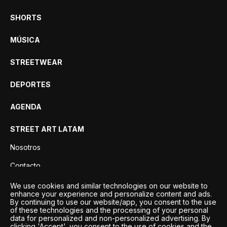
SHORTS
MÚSICA
STREETWEAR
DEPORTES
AGENDA
STREET ART LATAM
Nosotros
Contacto
Privacidad
We use cookies and similar technologies on our website to
enhance your experience and personalize content and ads.
By continuing to use our website/app, you consent to the use
of these technologies and the processing of your personal
data for personalized and non-personalized advertising. By
clicking 'Accept', you consent to the use of cookies and the