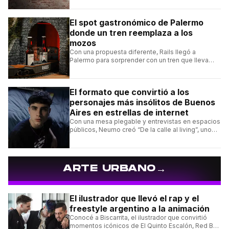
El spot gastronómico de Palermo
donde un tren reemplaza a los
mozos
Con una propuesta diferente, Rails llegó a
Palermo para sorprender con un tren que lleva
cada pedido hasta la mesa y una carta de
hamburguesas, sándwiches y más.
El formato que convirtió a los
personajes más insólitos de Buenos
Aires en estrellas de internet
Con una mesa plegable y entrevistas en espacios
públicos, Neumo creó “De la calle al living”, uno
de los formatos más virales de las redes
argentinas.
→
ARTE URBANO
El ilustrador que llevó el rap y el
freestyle argentino a la animación
Conocé a Biscarrita, el ilustrador que convirtió
momentos icónicos de El Quinto Escalón, Red Bull