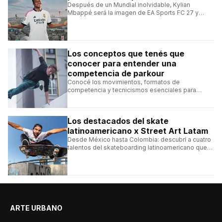
Después de un Mundial inolvidable, Kylian
Mbappé será la imagen de EA Sports FC 27 y
alcanzará un récord histórico dentro de la
franquicia.
Los conceptos que tenés que
conocer para entender una
competencia de parkour
Conocé los movimientos, formatos de
competencia y tecnicismos esenciales para
seguir una competencia de parkour sin perderte
ningún detalle.
Los destacados del skate
latinoamericano x Street Art Latam
Desde México hasta Colombia: descubrí a cuatro
talentos del skateboarding latinoamericano que
se destacan por sus trucos y su estilo sobre la
tabla.
ARTE URBANO