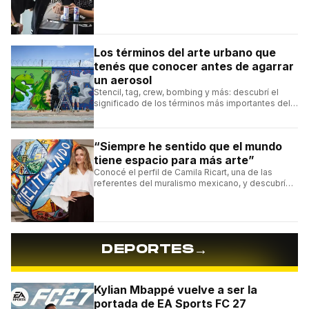
Batalla y Liga Bazooka en piezas de animación.
Los términos del arte urbano que
tenés que conocer antes de agarrar
un aerosol
Stencil, tag, crew, bombing y más: descubrí el
significado de los términos más importantes del
arte urbano y el muralismo.
“Siempre he sentido que el mundo
tiene espacio para más arte”
Conocé el perfil de Camila Ricart, una de las
referentes del muralismo mexicano, y descubrí
cómo construyó su estilo y sus obras más
destacadas.
→
DEPORTES
Kylian Mbappé vuelve a ser la
portada de EA Sports FC 27