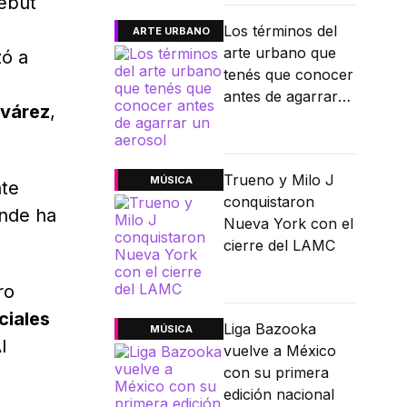
debut
Los términos del
ARTE URBANO
arte urbano que
zó a
tenés que conocer
antes de agarrar
várez
,
un aerosol
Trueno y Milo J
MÚSICA
nte
conquistaron
onde ha
Nueva York con el
.
cierre del LAMC
ro
ciales
Liga Bazooka
MÚSICA
l
vuelve a México
con su primera
edición nacional