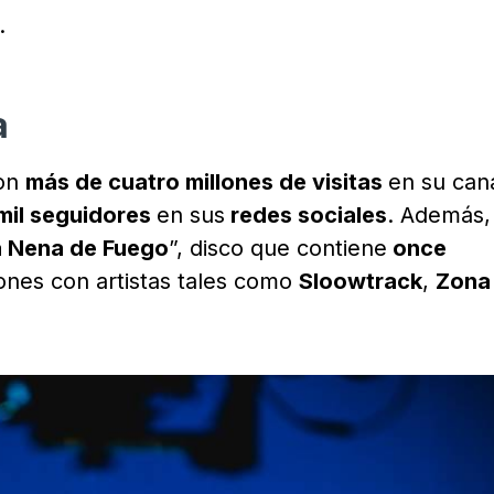
.
a
con
más de cuatro millones de visitas
en su can
mil seguidores
en sus
redes sociales
. Además, 
a Nena de Fuego
”, disco que contiene
once
iones con artistas tales como
Sloowtrack
,
Zona