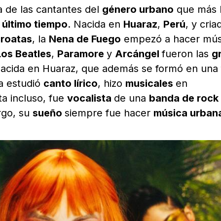
 de las cantantes del
género urbano
que más 
l
último tiempo
. Nacida en
Huaraz
,
Perú
, y cria
roatas
, la
Nena de Fuego
empezó a hacer mús
Los Beatles
,
Paramore
y
Arcángel
fueron las
g
nacida en Huaraz, que además se formó en una 
va estudió
canto lírico
, hizo
musicales
en
ta incluso, fue
vocalista
de una
banda de rock
rgo, su
sueño
siempre fue hacer
música urban