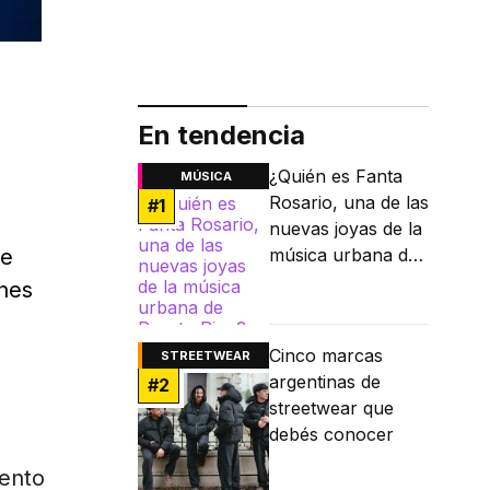
En tendencia
¿Quién es Fanta
MÚSICA
Rosario, una de las
#
1
nuevas joyas de la
ue
música urbana de
Puerto Rico?
enes
Cinco marcas
STREETWEAR
argentinas de
#
2
streetwear que
debés conocer
ento