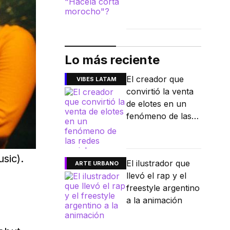
Lo más reciente
El creador que
VIBES LATAM
convirtió la venta
de elotes en un
fenómeno de las
redes sociales
sic).
El ilustrador que
ARTE URBANO
llevó el rap y el
freestyle argentino
a la animación