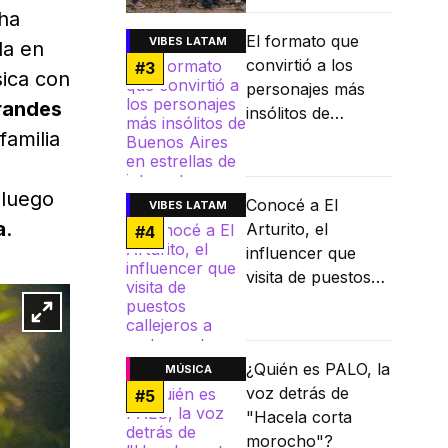
ha
El formato que
VIBES LATAM
da en
convirtió a los
#
3
ica con
personajes más
randes
insólitos de
familia
Buenos Aires en
estrellas de
internet
luego
Conocé a El
VIBES LATAM
a
.
Arturito, el
#
4
influencer que
visita de puestos
callejeros a
restaurantes
Michelin
¿Quién es PALO, la
MÚSICA
voz detrás de
#
5
"Hacela corta
morocho"?