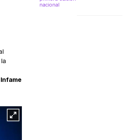
al
la
 Infame