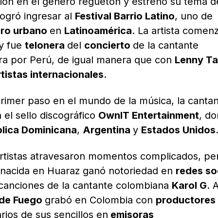
rsión en el género reguetón y estrenó su tema 
logró ingresar al
Festival Barrio Latino
, uno de
ro urbano
en
Latinoamérica
. La artista comen
 y fue
telonera
del
concierto
de la cantante
ira por Perú, de igual manera que con
Lenny Ta
rtistas internacionales
.
rimer paso en el mundo de la música, la canta
 el sello discográfico
OwnIT Entertainment
, d
lica Dominicana
,
Argentina
y
Estados Unidos
rtistas atravesaron momentos complicados, pe
a nacida en Huaraz ganó notoriedad en
redes so
 canciones de la cantante colombiana
Karol G
. A
de Fuego
grabó en Colombia con
productores
arios de sus sencillos en
emisoras