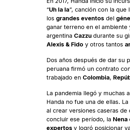
En 2017, Handa inició su incu
“
Uh la la
”, canción con la que 
los
grandes eventos
del
géne
ganar terreno en el ambiente
argentina
Cazzu
durante su g
Alexis & Fido
y otros tantos
a
Dos años después de dar su p
peruana firmó un contrato con
trabajado en
Colombia
,
Repúb
La pandemia llegó y muchas a
Handa no fue una de ellas. L
al crear versiones caseras de
concluir ese período, la
Nena 
expertos
y logró posicionar v