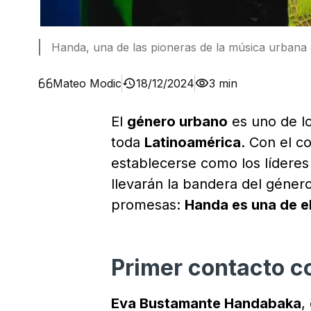
Handa, una de las pioneras de la música urbana
Mateo Modic
18/12/2024
3 min
El
género urbano
es uno de l
toda
Latinoamérica
. Con el c
establecerse como los líderes
llevarán la bandera del géner
promesas:
Handa es una de el
Primer contacto c
Eva Bustamante Handabaka
,