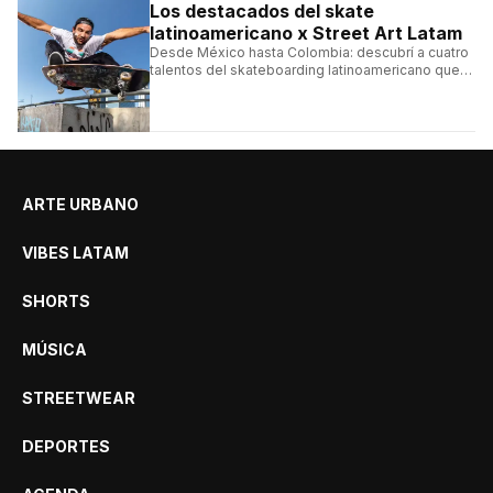
Los destacados del skate
latinoamericano x Street Art Latam
Desde México hasta Colombia: descubrí a cuatro
talentos del skateboarding latinoamericano que
se destacan por sus trucos y su estilo sobre la
tabla.
ARTE URBANO
VIBES LATAM
SHORTS
MÚSICA
STREETWEAR
DEPORTES