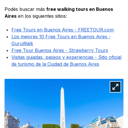
Podés buscar más
free walking tours en Buenos
Aires
en los siguientes sitios:
Free Tours en Buenos Aires - FREETOUR.com
Los mejores 10 Free Tours en Buenos Aires -
GuruWalk
Free Tour Buenos Aires - Strawberry Tours
Visitas guiadas, paseos y experiencias - Sitio oficial
de turismo de la Ciudad de Buenos Aires