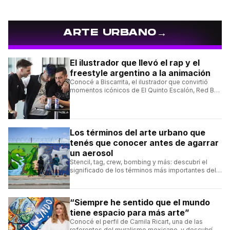
→
ARTE URBANO
El ilustrador que llevó el rap y el
freestyle argentino a la animación
Conocé a Biscarrita, el ilustrador que convirtió
momentos icónicos de El Quinto Escalón, Red Bull
Batalla y Liga Bazooka en piezas de animación.
Los términos del arte urbano que
tenés que conocer antes de agarrar
un aerosol
Stencil, tag, crew, bombing y más: descubrí el
significado de los términos más importantes del
arte urbano y el muralismo.
“Siempre he sentido que el mundo
tiene espacio para más arte”
Conocé el perfil de Camila Ricart, una de las
referentes del muralismo mexicano, y descubrí