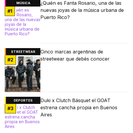
¿Quién es Fanta Rosario, una de las
MÚSICA
nuevas joyas de la música urbana de
#
1
Puerto Rico?
Cinco marcas argentinas de
STREETWEAR
streetwear que debés conocer
#
2
Duki x Clutch Básquet el GOAT
DEPORTES
estrena cancha propia en Buenos
#
3
Aires