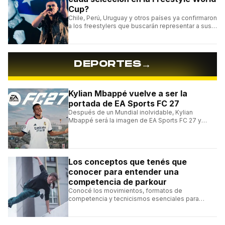
Cup?
Chile, Perú, Uruguay y otros países ya confirmaron
a los freestylers que buscarán representar a sus
selecciones en el torneo organizado por Urban
Roosters.
→
DEPORTES
Kylian Mbappé vuelve a ser la
portada de EA Sports FC 27
Después de un Mundial inolvidable, Kylian
Mbappé será la imagen de EA Sports FC 27 y
alcanzará un récord histórico dentro de la
franquicia.
Los conceptos que tenés que
conocer para entender una
competencia de parkour
Conocé los movimientos, formatos de
competencia y tecnicismos esenciales para
seguir una competencia de parkour sin perderte
ningún detalle.