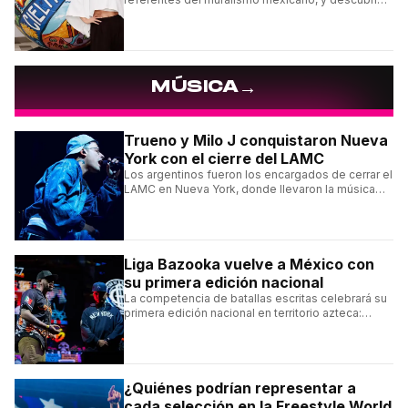
cómo construyó su estilo y sus obras más
destacadas.
→
MÚSICA
Trueno y Milo J conquistaron Nueva
York con el cierre del LAMC
Los argentinos fueron los encargados de cerrar el
LAMC en Nueva York, donde llevaron la música
urbana argentina a uno de los escenarios más
emblemáticos.
Liga Bazooka vuelve a México con
su primera edición nacional
La competencia de batallas escritas celebrará su
primera edición nacional en territorio azteca:
conocé la cartelera, la fecha y cómo conseguir
entradas.
¿Quiénes podrían representar a
cada selección en la Freestyle World