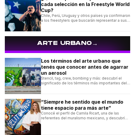
cada selección en la Freestyle World
Cup?
Chile, Perú, Uruguay y otros países ya confirmaron
a los freestylers que buscarán representar a sus
selecciones en el torneo organizado por Urban
Roosters.
→
ARTE URBANO
Los términos del arte urbano que
tenés que conocer antes de agarrar
un aerosol
Stencil, tag, crew, bombing y más: descubrí el
significado de los términos más importantes del
arte urbano y el muralismo.
“Siempre he sentido que el mundo
tiene espacio para más arte”
Conocé el perfil de Camila Ricart, una de las
referentes del muralismo mexicano, y descubrí
cómo construyó su estilo y sus obras más
destacadas.