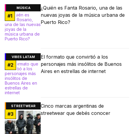
¿Quién es Fanta Rosario, una de las
MÚSICA
nuevas joyas de la música urbana de
#
1
Puerto Rico?
El formato que convirtió a los
VIBES LATAM
personajes más insólitos de Buenos
#
2
Aires en estrellas de internet
Cinco marcas argentinas de
STREETWEAR
streetwear que debés conocer
#
3