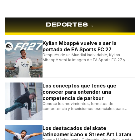
→
DEPORTES
Kylian Mbappé vuelve a ser la
portada de EA Sports FC 27
Después de un Mundial inolvidable, Kylian
Mbappé será la imagen de EA Sports FC 27 y
alcanzará un récord histórico dentro de la
franquicia.
Los conceptos que tenés que
conocer para entender una
competencia de parkour
Conocé los movimientos, formatos de
competencia y tecnicismos esenciales para
seguir una competencia de parkour sin perderte
ningún detalle.
Los destacados del skate
latinoamericano x Street Art Latam
Desde México hasta Colombia: descubrí a cuatro