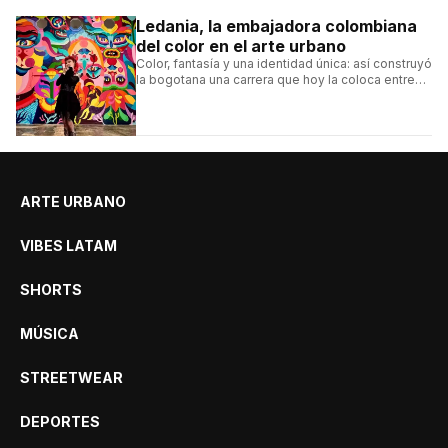
Ledania, la embajadora colombiana
del color en el arte urbano
Color, fantasía y una identidad única: así construyó
la bogotana una carrera que hoy la coloca entre
las figuras femeninas más destacadas del
muralismo latino.
ARTE URBANO
VIBES LATAM
SHORTS
MÚSICA
STREETWEAR
DEPORTES