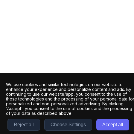
We use cookies and similar technologies on our website to
enhance your experience and personalize content and ads. By
continuing to use our website/app, you consent to the use of
these technologies and the processing of your personal data fo
personalized and non-personalized advertising. By clicking
'Accept', you consent to the use of cookies and the processing
of your data as described above
Reject all
Choose Settings
Accept all