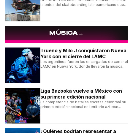
talentos del skateboarding latinoamericano que
se destacan por sus trucos y su estilo sobre la
tabla.
→
MÚSICA
Trueno y Milo J conquistaron Nueva
York con el cierre del LAMC
Los argentinos fueron los encargados de cerrar el
LAMC en Nueva York, donde llevaron la música
urbana argentina a uno de los escenarios más
emblemáticos.
Liga Bazooka vuelve a México con
su primera edición nacional
La competencia de batallas escritas celebrará su
primera edición nacional en territorio azteca:
conocé la cartelera, la fecha y cómo conseguir
entradas.
¿Quiénes podrían representar a