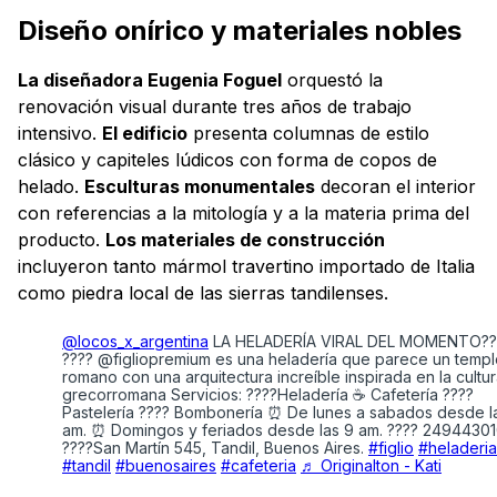
Diseño onírico y materiales nobles
La diseñadora Eugenia Foguel
orquestó la
renovación visual durante tres años de trabajo
intensivo.
El edificio
presenta columnas de estilo
clásico y capiteles lúdicos con forma de copos de
helado.
Esculturas monumentales
decoran el interior
con referencias a la mitología y a la materia prima del
producto.
Los materiales de construcción
incluyeron tanto mármol travertino importado de Italia
como piedra local de las sierras tandilenses.
@locos_x_argentina
LA HELADERÍA VIRAL DEL MOMENTO??
????️ @figliopremium es una heladería que parece un temp
romano con una arquitectura increíble inspirada en la cultu
grecorromana Servicios: ????Heladería ☕ Cafetería ????
Pastelería ???? Bombonería ⏰ De lunes a sabados desde l
am. ⏰ Domingos y feriados desde las 9 am. ???? 24944301
????San Martín 545, Tandil, Buenos Aires.
#figlio
#heladeria
#tandil
#buenosaires
#cafeteria
♬ Originalton - Kati