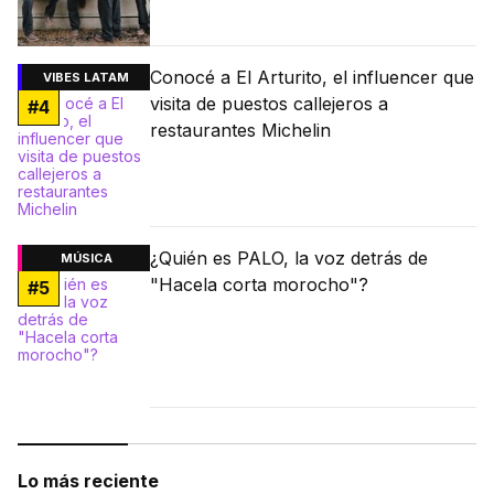
Conocé a El Arturito, el influencer que
VIBES LATAM
visita de puestos callejeros a
#
4
restaurantes Michelin
¿Quién es PALO, la voz detrás de
MÚSICA
"Hacela corta morocho"?
#
5
Lo más reciente