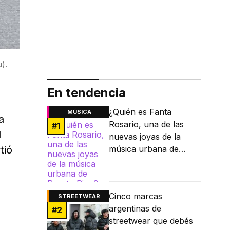
).
En tendencia
¿Quién es Fanta
MÚSICA
a
Rosario, una de las
#
1
l
nuevas joyas de la
tió
música urbana de
Puerto Rico?
Cinco marcas
STREETWEAR
argentinas de
#
2
streetwear que debés