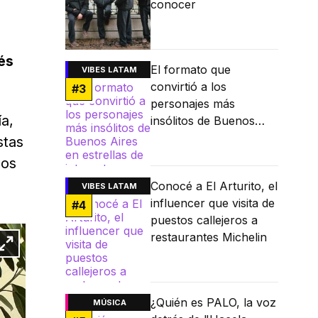
conocer
és
El formato que
VIBES LATAM
convirtió a los
#
3
personajes más
a,
insólitos de Buenos
Aires en estrellas de
stas
internet
nos
Conocé a El Arturito, el
VIBES LATAM
influencer que visita de
#
4
puestos callejeros a
restaurantes Michelin
¿Quién es PALO, la voz
MÚSICA