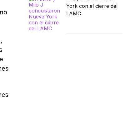
York con el cierre del
omo
LAMC
,
s
de
nes
nes