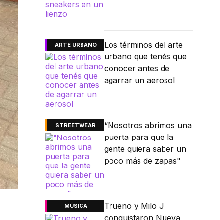
Los términos del arte
ARTE URBANO
urbano que tenés que
conocer antes de
agarrar un aerosol
“Nosotros abrimos una
STREETWEAR
puerta para que la
gente quiera saber un
poco más de zapas"
Trueno y Milo J
MÚSICA
conquistaron Nueva