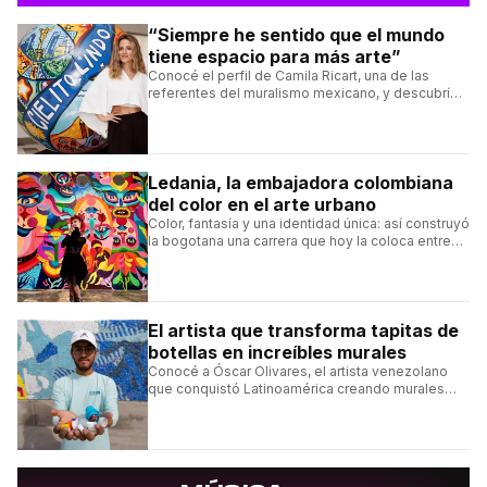
“Siempre he sentido que el mundo
tiene espacio para más arte”
Conocé el perfil de Camila Ricart, una de las
referentes del muralismo mexicano, y descubrí
cómo construyó su estilo y sus obras más
destacadas.
Ledania, la embajadora colombiana
del color en el arte urbano
Color, fantasía y una identidad única: así construyó
la bogotana una carrera que hoy la coloca entre
las figuras femeninas más destacadas del
muralismo latino.
El artista que transforma tapitas de
botellas en increíbles murales
Conocé a Óscar Olivares, el artista venezolano
que conquistó Latinoamérica creando murales
con tapas recicladas.