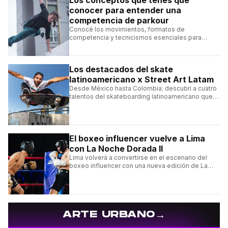
conocer para entender una
competencia de parkour
Conocé los movimientos, formatos de
competencia y tecnicismos esenciales para
seguir una competencia de parkour sin perderte
ningún detalle.
Los destacados del skate
latinoamericano x Street Art Latam
Desde México hasta Colombia: descubrí a cuatro
talentos del skateboarding latinoamericano que
se destacan por sus trucos y su estilo sobre la
tabla.
El boxeo influencer vuelve a Lima
con La Noche Dorada II
Lima volverá a convertirse en el escenario del
boxeo influencer con una nueva edición de La
Noche Dorada de El Zein.
→
ARTE URBANO