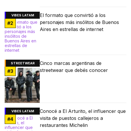
El formato que convirtió a los
VIBES LATAM
personajes más insólitos de Buenos
#
2
Aires en estrellas de internet
Cinco marcas argentinas de
STREETWEAR
streetwear que debés conocer
#
3
Conocé a El Arturito, el influencer que
VIBES LATAM
visita de puestos callejeros a
#
4
restaurantes Michelin