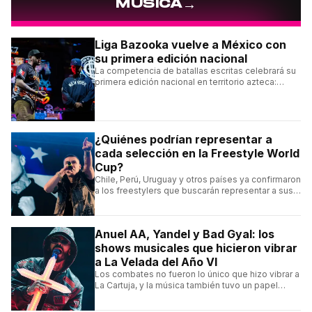
→
MÚSICA
Liga Bazooka vuelve a México con
su primera edición nacional
La competencia de batallas escritas celebrará su
primera edición nacional en territorio azteca:
conocé la cartelera, la fecha y cómo conseguir
entradas.
¿Quiénes podrían representar a
cada selección en la Freestyle World
Cup?
Chile, Perú, Uruguay y otros países ya confirmaron
a los freestylers que buscarán representar a sus
selecciones en el torneo organizado por Urban
Roosters.
Anuel AA, Yandel y Bad Gyal: los
shows musicales que hicieron vibrar
a La Velada del Año VI
Los combates no fueron lo único que hizo vibrar a
La Cartuja, y la música también tuvo un papel
central en el evento organizado por el español
Ibai Llanos.