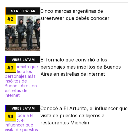
Cinco marcas argentinas de
STREETWEAR
streetwear que debés conocer
#
2
El formato que convirtió a los
VIBES LATAM
personajes más insólitos de Buenos
#
3
Aires en estrellas de internet
Conocé a El Arturito, el influencer que
VIBES LATAM
visita de puestos callejeros a
#
4
restaurantes Michelin