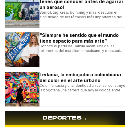
tenés que conocer antes de agarrar
un aerosol
Stencil, tag, crew, bombing y más: descubrí el
significado de los términos más importantes del
arte urbano y el muralismo.
“Siempre he sentido que el mundo
tiene espacio para más arte”
Conocé el perfil de Camila Ricart, una de las
referentes del muralismo mexicano, y descubrí
cómo construyó su estilo y sus obras más
destacadas.
Ledania, la embajadora colombiana
del color en el arte urbano
Color, fantasía y una identidad única: así construyó
la bogotana una carrera que hoy la coloca entre
las figuras femeninas más destacadas del
muralismo latino.
→
DEPORTES