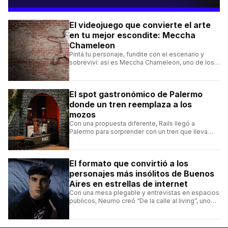
El videojuego que convierte el arte
en tu mejor escondite: Meccha
Chameleon
Pintá tu personaje, fundite con el escenario y
sobreviví: así es Meccha Chameleon, uno de los
videojuegos independientes del momento.
El spot gastronómico de Palermo
donde un tren reemplaza a los
mozos
Con una propuesta diferente, Rails llegó a
Palermo para sorprender con un tren que lleva
cada pedido hasta la mesa y una carta de
hamburguesas, sándwiches y más.
El formato que convirtió a los
personajes más insólitos de Buenos
Aires en estrellas de internet
Con una mesa plegable y entrevistas en espacios
públicos, Neumo creó “De la calle al living”, uno
de los formatos más virales de las redes
argentinas.