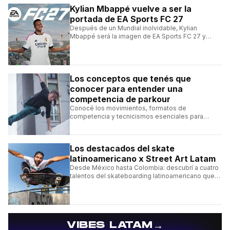
Kylian Mbappé vuelve a ser la
portada de EA Sports FC 27
Después de un Mundial inolvidable, Kylian
Mbappé será la imagen de EA Sports FC 27 y
alcanzará un récord histórico dentro de la
franquicia.
Los conceptos que tenés que
conocer para entender una
competencia de parkour
Conocé los movimientos, formatos de
competencia y tecnicismos esenciales para
seguir una competencia de parkour sin perderte
ningún detalle.
Los destacados del skate
latinoamericano x Street Art Latam
Desde México hasta Colombia: descubrí a cuatro
talentos del skateboarding latinoamericano que
se destacan por sus trucos y su estilo sobre la
tabla.
→
VIBES LATAM