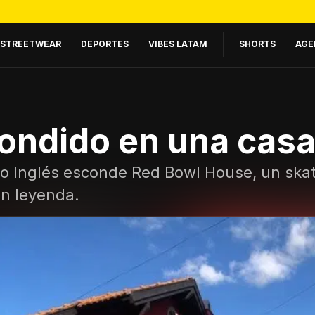
STREETWEAR
DEPORTES
VIBES LATAM
SHORTS
AGE
condido en una cas
rrio Inglés esconde Red Bowl House, un sk
en leyenda.