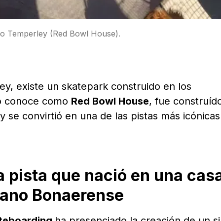
no Temperley (Red Bowl House).
ey, existe un skatepark construido en los
lo conoce como
Red Bowl House
, fue construíd
y se convirtió en una de las pistas más icónicas
a pista que nació en una cas
bano Bonaerense
teboarding
ha presenciado la creación de un si