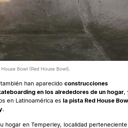
d House Bowl (Red House Bowl).
a, también han aparecido
construcciones
skateboarding en los alrededores de un hogar
,
os en Latinoamérica es
la pista Red House Bow
y
.
su hogar en Temperley, localidad perteneciente 