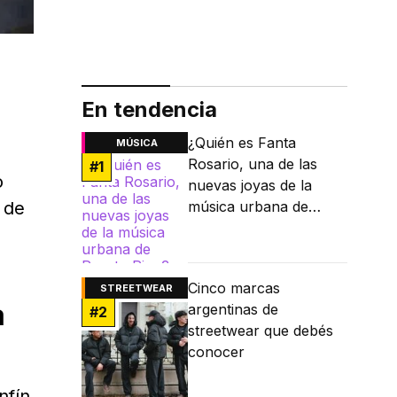
En tendencia
¿Quién es Fanta
MÚSICA
Rosario, una de las
#
1
o
nuevas joyas de la
 de
música urbana de
Puerto Rico?
Cinco marcas
STREETWEAR
a
argentinas de
#
2
streetwear que debés
conocer
nfín