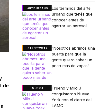
Los términos del arte
ARTE URBANO
urbano que tenés que
conocer antes de
agarrar un aerosol
“Nosotros abrimos una
STREETWEAR
puerta para que la
gente quiera saber un
poco más de zapas"
 y
l de
Trueno y Milo J
MÚSICA
conquistaron Nueva
York con el cierre del
al
LAMC