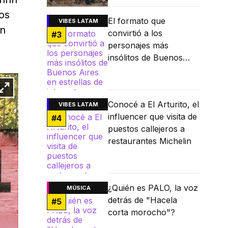
ros
El formato que
VIBES LATAM
an
convirtió a los
#
3
personajes más
insólitos de Buenos
Aires en estrellas de
internet
Conocé a El Arturito, el
VIBES LATAM
influencer que visita de
#
4
puestos callejeros a
restaurantes Michelin
¿Quién es PALO, la voz
MÚSICA
detrás de "Hacela
#
5
corta morocho"?