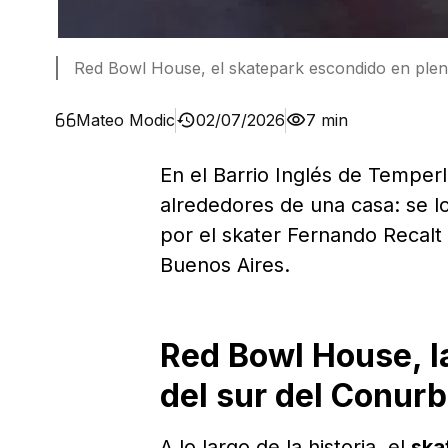
Red Bowl House, el skatepark escondido en ple
Mateo Modic
02/07/2026
7 min
En el Barrio Inglés de Temperl
alrededores de una casa: se 
por el skater Fernando Recalt 
Buenos Aires.
Red Bowl House, l
del sur del Conur
A lo largo de la historia, el
ska