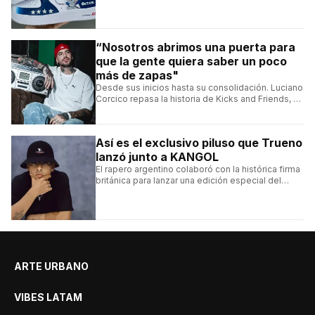
grandes referentes de la customización de
sneakers en Latinoamérica.
“Nosotros abrimos una puerta para
que la gente quiera saber un poco
más de zapas"
Desde sus inicios hasta su consolidación. Luciano
Corcico repasa la historia de Kicks and Friends, el
proyecto que transformó la cultura sneaker en
Argentina.
Así es el exclusivo piluso que Trueno
lanzó junto a KANGOL
El rapero argentino colaboró con la histórica firma
británica para lanzar una edición especial del
clásico Bermuda Casual.
ARTE URBANO
VIBES LATAM