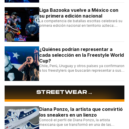
Liga Bazooka vuelve a México con
su primera edición nacional
La competencia de batallas escritas celebrará su
primera edición nacional en territorio azteca:
conocé la cartelera, la fecha y cómo conseguir
entradas.
¿Quiénes podrían representar a
cada selección en la Freestyle World
Cup?
Chile, Perú, Uruguay y otros países ya confirmaron
a los freestylers que buscarán representar a sus
selecciones en el torneo organizado por Urban
Roosters.
→
STREETWEAR
Diana Ponzo, la artista que convirtió
los sneakers en un lienzo
Conocé el perfil de Diana Ponzo, la artista
mexicana que se transformó en una de las