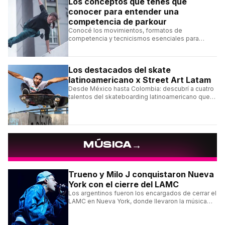
Los conceptos que tenés que
conocer para entender una
competencia de parkour
Conocé los movimientos, formatos de
competencia y tecnicismos esenciales para
seguir una competencia de parkour sin perderte
ningún detalle.
Los destacados del skate
latinoamericano x Street Art Latam
Desde México hasta Colombia: descubrí a cuatro
talentos del skateboarding latinoamericano que
se destacan por sus trucos y su estilo sobre la
tabla.
→
MÚSICA
Trueno y Milo J conquistaron Nueva
York con el cierre del LAMC
Los argentinos fueron los encargados de cerrar el
LAMC en Nueva York, donde llevaron la música
urbana argentina a uno de los escenarios más
emblemáticos.