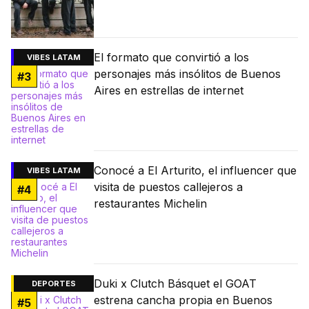
El formato que convirtió a los
VIBES LATAM
personajes más insólitos de Buenos
#
3
Aires en estrellas de internet
Conocé a El Arturito, el influencer que
VIBES LATAM
visita de puestos callejeros a
#
4
restaurantes Michelin
Duki x Clutch Básquet el GOAT
DEPORTES
estrena cancha propia en Buenos
#
5