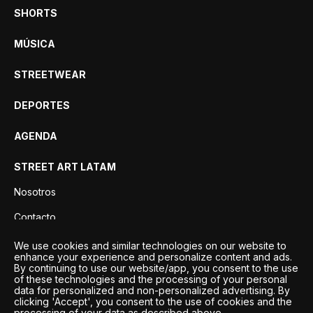
SHORTS
MÚSICA
STREETWEAR
DEPORTES
AGENDA
STREET ART LATAM
Nosotros
Contacto
Privacidad
We use cookies and similar technologies on our website to
enhance your experience and personalize content and ads.
By continuing to use our website/app, you consent to the use
of these technologies and the processing of your personal
data for personalized and non-personalized advertising. By
clicking 'Accept', you consent to the use of cookies and the
processing of your data as described above