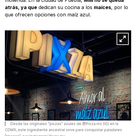
atrás, ya que
dedican su cocina a los
maíces
, por lo
que ofrecen opciones con maíz azul.
Desde las originales "pixzas" azules de @Pixza.mx (IG) en la
CDMX, este ingrediente ancestral sirve para conquistar paladares