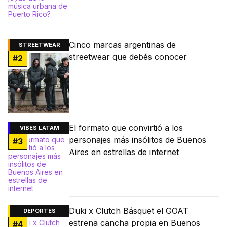
Cinco marcas argentinas de
STREETWEAR
streetwear que debés conocer
#
2
El formato que convirtió a los
VIBES LATAM
personajes más insólitos de Buenos
#
3
Aires en estrellas de internet
Duki x Clutch Básquet el GOAT
DEPORTES
estrena cancha propia en Buenos
#
4