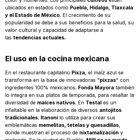
ubicados en estados como
Puebla, Hidalgo, Tlaxcala
y el Estado de México
. El crecimiento de su
popularidad se debe a sus beneficios para la salud, su
valor cultural y capacidad de adaptarse a
las
tendencias actuales.
El uso en la cocina mexicana
En el restaurante capitalino
Pixza
, el maíz azul se
transforma en la base de innovadoras "
pixzas
" con
ingredientes 100% mexicanos.
Fonda Mayora
también
lo integra en sus platos de temporada, para resaltar la
diversidad de
maíces nativos
. En
Testal
es un
infaltable en la elaboración de diversos
antojitos
tradicionales
.
Itanoní
lo utiliza para crear sus
emblemáticas
memelitas, tetelas y quesadillas
,
donde muestran el proceso de
nixtamalización
y
molienda. En la ciudad de Puebla,
Milli no se queda