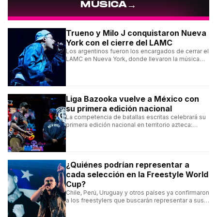
→
MÚSICA
Trueno y Milo J conquistaron Nueva
York con el cierre del LAMC
Los argentinos fueron los encargados de cerrar el
LAMC en Nueva York, donde llevaron la música
urbana argentina a uno de los escenarios más
emblemáticos.
Liga Bazooka vuelve a México con
su primera edición nacional
La competencia de batallas escritas celebrará su
primera edición nacional en territorio azteca:
conocé la cartelera, la fecha y cómo conseguir
entradas.
¿Quiénes podrían representar a
cada selección en la Freestyle World
Cup?
Chile, Perú, Uruguay y otros países ya confirmaron
a los freestylers que buscarán representar a sus
selecciones en el torneo organizado por Urban
Roosters.