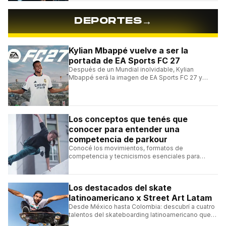
→
DEPORTES
Kylian Mbappé vuelve a ser la
portada de EA Sports FC 27
Después de un Mundial inolvidable, Kylian
Mbappé será la imagen de EA Sports FC 27 y
alcanzará un récord histórico dentro de la
franquicia.
Los conceptos que tenés que
conocer para entender una
competencia de parkour
Conocé los movimientos, formatos de
competencia y tecnicismos esenciales para
seguir una competencia de parkour sin perderte
ningún detalle.
Los destacados del skate
latinoamericano x Street Art Latam
Desde México hasta Colombia: descubrí a cuatro
talentos del skateboarding latinoamericano que
se destacan por sus trucos y su estilo sobre la