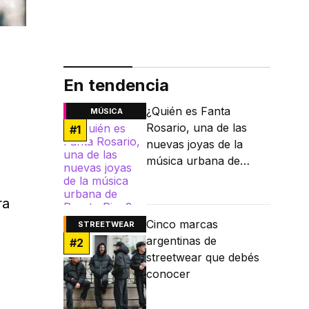
En tendencia
¿Quién es Fanta
MÚSICA
Rosario, una de las
#
1
nuevas joyas de la
música urbana de
Puerto Rico?
ra
Cinco marcas
STREETWEAR
argentinas de
#
2
streetwear que debés
conocer