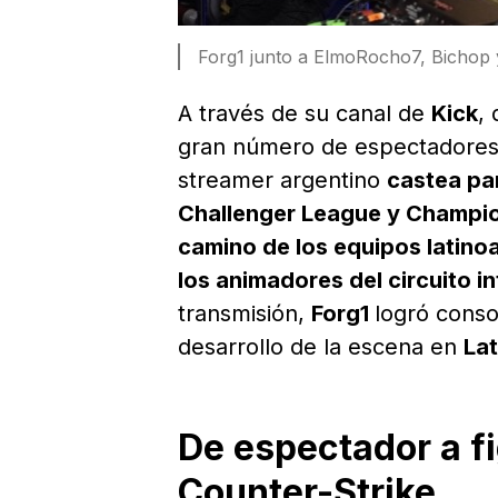
Forg1 junto a ElmoRocho7, Bichop 
A través de su canal de
Kick
,
gran número de espectadores 
streamer argentino
castea pa
Challenger League y Champi
camino de los equipos latin
los animadores del circuito i
transmisión,
Forg1
logró cons
desarrollo de la escena en
La
De espectador a fi
Counter-Strike