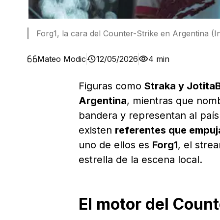
Forg1, la cara del Counter-Strike en Argentina (I
Mateo Modic
12/05/2026
4 min
Figuras como
Straka y Jotita
Argentina
, mientras que no
bandera y representan al país
existen
referentes que empuj
uno de ellos es
Forg1
, el str
estrella de la escena local.
El motor del Count