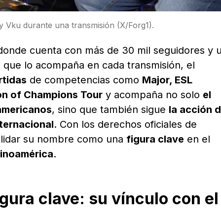
y Vku durante una transmisión (X/Forg1).
 donde cuenta con más de 30 mil seguidores y 
que lo acompaña en cada transmisión, el
rtidas
de competencias como
Major, ESL
on of Champions Tour
y acompaña no solo
el
oamericanos
, sino que también sigue
la acción 
nternacional
. Con los derechos oficiales de
olidar su nombre como una
figura clave
en el
tinoamérica
.
gura clave: su vínculo con el