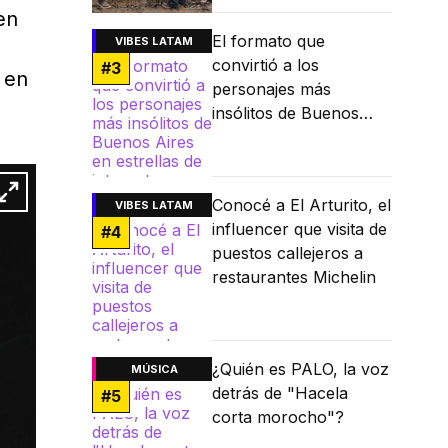
en
El formato que
VIBES LATAM
convirtió a los
#
3
ó en
personajes más
insólitos de Buenos
Aires en estrellas de
internet
Conocé a El Arturito, el
VIBES LATAM
influencer que visita de
#
4
puestos callejeros a
restaurantes Michelin
¿Quién es PALO, la voz
MÚSICA
detrás de "Hacela
#
5
corta morocho"?