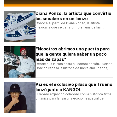
Diana Ponzo, la artista que convirtió
los sneakers en un lienzo
Conocé el perfil de Diana Ponzo, la artista
mexicana que se transformó en una de las
grandes referentes de la customización de
sneakers en Latinoamérica.
“Nosotros abrimos una puerta para
que la gente quiera saber un poco
más de zapas"
Desde sus inicios hasta su consolidación. Luciano
Corcico repasa la historia de Kicks and Friends, el
proyecto que transformó la cultura sneaker en
Argentina.
Así es el exclusivo piluso que Trueno
lanzó junto a KANGOL
El rapero argentino colaboró con la histórica firma
británica para lanzar una edición especial del
clásico Bermuda Casual.