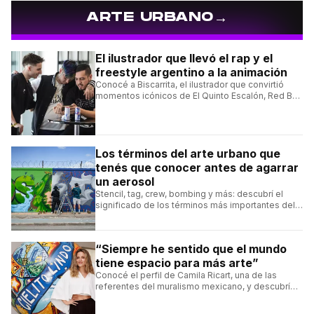
→
ARTE URBANO
El ilustrador que llevó el rap y el
freestyle argentino a la animación
Conocé a Biscarrita, el ilustrador que convirtió
momentos icónicos de El Quinto Escalón, Red Bull
Batalla y Liga Bazooka en piezas de animación.
Los términos del arte urbano que
tenés que conocer antes de agarrar
un aerosol
Stencil, tag, crew, bombing y más: descubrí el
significado de los términos más importantes del
arte urbano y el muralismo.
“Siempre he sentido que el mundo
tiene espacio para más arte”
Conocé el perfil de Camila Ricart, una de las
referentes del muralismo mexicano, y descubrí
cómo construyó su estilo y sus obras más
destacadas.