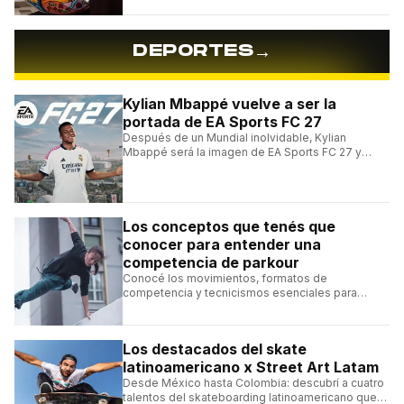
→
DEPORTES
Kylian Mbappé vuelve a ser la
portada de EA Sports FC 27
Después de un Mundial inolvidable, Kylian
Mbappé será la imagen de EA Sports FC 27 y
alcanzará un récord histórico dentro de la
franquicia.
Los conceptos que tenés que
conocer para entender una
competencia de parkour
Conocé los movimientos, formatos de
competencia y tecnicismos esenciales para
seguir una competencia de parkour sin perderte
ningún detalle.
Los destacados del skate
latinoamericano x Street Art Latam
Desde México hasta Colombia: descubrí a cuatro
talentos del skateboarding latinoamericano que