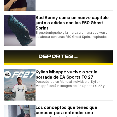
clásico Bermuda Casual.
Bad Bunny suma un nuevo capítulo
junto a adidas con las F50 Ghost
Sprint
El puertorriqueño y la marca alemana vuelven a
colaborar con unas F50 Ghost Sprint inspiradas en
Puerto Rico y una de las franquicias más icónicas
del fútbol.
→
DEPORTES
Kylian Mbappé vuelve a ser la
portada de EA Sports FC 27
Después de un Mundial inolvidable, Kylian
Mbappé será la imagen de EA Sports FC 27 y
alcanzará un récord histórico dentro de la
franquicia.
Los conceptos que tenés que
conocer para entender una