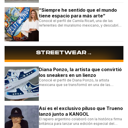
“Siempre he sentido que el mundo
tiene espacio para más arte”
Conocé el perfil de Camila Ricart, una de las
referentes del muralismo mexicano, y descubrí
cómo construyó su estilo y sus obras más
destacadas.
→
STREETWEAR
Diana Ponzo, la artista que convirtió
los sneakers en un lienzo
Conocé el perfil de Diana Ponzo, la artista
mexicana que se transformó en una de las
grandes referentes de la customización de
sneakers en Latinoamérica.
Así es el exclusivo piluso que Trueno
lanzó junto a KANGOL
El rapero argentino colaboró con la histórica firma
británica para lanzar una edición especial del