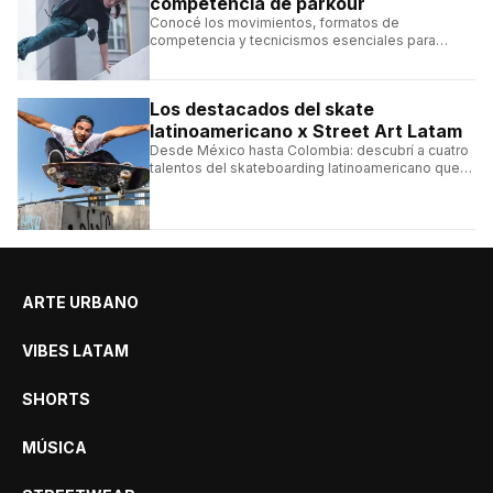
competencia de parkour
Conocé los movimientos, formatos de
competencia y tecnicismos esenciales para
seguir una competencia de parkour sin perderte
ningún detalle.
Los destacados del skate
latinoamericano x Street Art Latam
Desde México hasta Colombia: descubrí a cuatro
talentos del skateboarding latinoamericano que
se destacan por sus trucos y su estilo sobre la
tabla.
ARTE URBANO
VIBES LATAM
SHORTS
MÚSICA