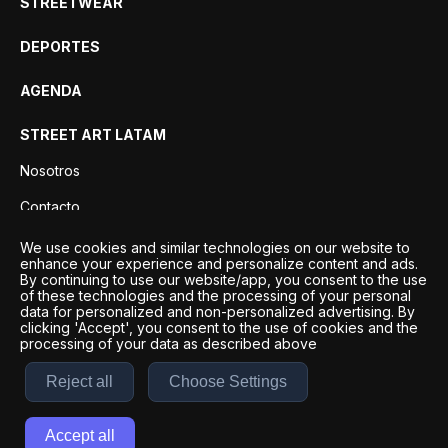
STREETWEAR
DEPORTES
AGENDA
STREET ART LATAM
Nosotros
Contacto
Privacidad
We use cookies and similar technologies on our website to
enhance your experience and personalize content and ads.
By continuing to use our website/app, you consent to the use
of these technologies and the processing of your personal
data for personalized and non-personalized advertising. By
clicking 'Accept', you consent to the use of cookies and the
processing of your data as described above
Reject all
Choose Settings
Desarrollo por
Esto es Agencia Digital | ©
2026
Accept all
Términos y condiciones
|
Políticas de privacidad