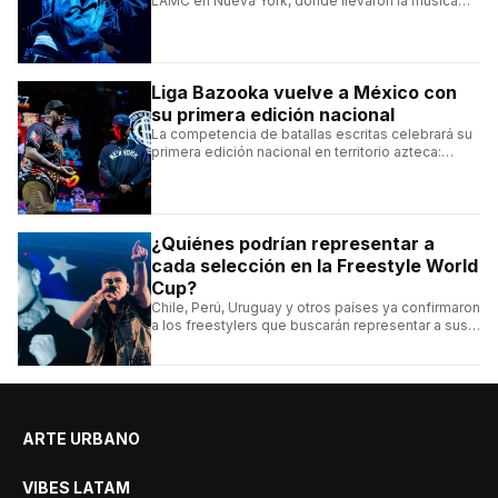
LAMC en Nueva York, donde llevaron la música
urbana argentina a uno de los escenarios más
emblemáticos.
Liga Bazooka vuelve a México con
su primera edición nacional
La competencia de batallas escritas celebrará su
primera edición nacional en territorio azteca:
conocé la cartelera, la fecha y cómo conseguir
entradas.
¿Quiénes podrían representar a
cada selección en la Freestyle World
Cup?
Chile, Perú, Uruguay y otros países ya confirmaron
a los freestylers que buscarán representar a sus
selecciones en el torneo organizado por Urban
Roosters.
ARTE URBANO
VIBES LATAM