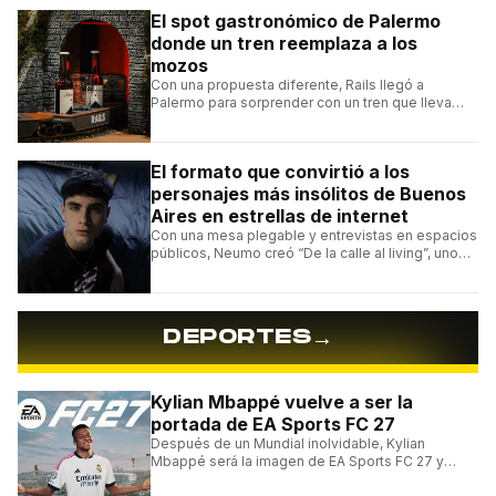
El spot gastronómico de Palermo
donde un tren reemplaza a los
mozos
Con una propuesta diferente, Rails llegó a
Palermo para sorprender con un tren que lleva
cada pedido hasta la mesa y una carta de
hamburguesas, sándwiches y más.
El formato que convirtió a los
personajes más insólitos de Buenos
Aires en estrellas de internet
Con una mesa plegable y entrevistas en espacios
públicos, Neumo creó “De la calle al living”, uno
de los formatos más virales de las redes
argentinas.
→
DEPORTES
Kylian Mbappé vuelve a ser la
portada de EA Sports FC 27
Después de un Mundial inolvidable, Kylian
Mbappé será la imagen de EA Sports FC 27 y
alcanzará un récord histórico dentro de la