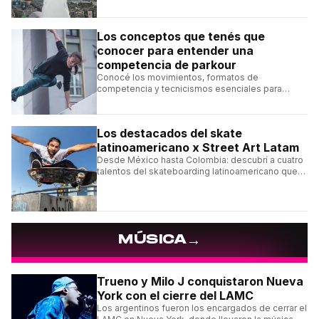
franquicia.
Los conceptos que tenés que
conocer para entender una
competencia de parkour
Conocé los movimientos, formatos de
competencia y tecnicismos esenciales para
seguir una competencia de parkour sin perderte
ningún detalle.
Los destacados del skate
latinoamericano x Street Art Latam
Desde México hasta Colombia: descubrí a cuatro
talentos del skateboarding latinoamericano que
se destacan por sus trucos y su estilo sobre la
tabla.
→
MÚSICA
Trueno y Milo J conquistaron Nueva
York con el cierre del LAMC
Los argentinos fueron los encargados de cerrar el