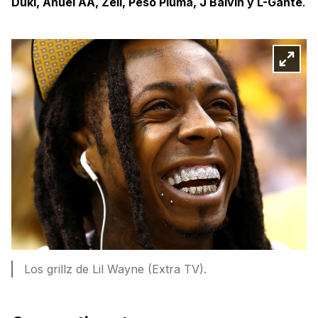
Duki, Anuel AA, Zell, Peso Pluma, J Balvin y L-Gante
.
Los grillz de Lil Wayne (Extra TV).