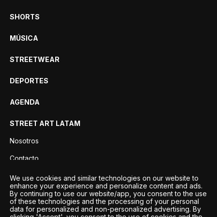
SHORTS
MÚSICA
STREETWEAR
DEPORTES
AGENDA
STREET ART LATAM
Nosotros
Contacto
Privacidad
We use cookies and similar technologies on our website to
enhance your experience and personalize content and ads.
By continuing to use our website/app, you consent to the use
of these technologies and the processing of your personal
data for personalized and non-personalized advertising. By
clicking 'Accept', you consent to the use of cookies and the