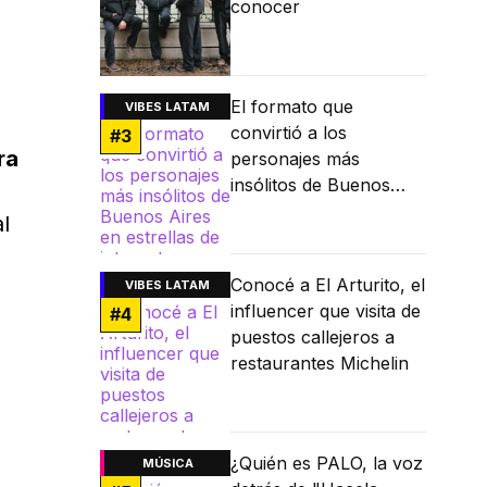
conocer
El formato que
VIBES LATAM
convirtió a los
#
3
ra
personajes más
insólitos de Buenos
Aires en estrellas de
l
internet
Conocé a El Arturito, el
VIBES LATAM
influencer que visita de
#
4
puestos callejeros a
restaurantes Michelin
¿Quién es PALO, la voz
MÚSICA