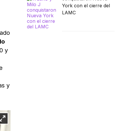
York con el cierre del
LAMC
iado
do
0 y
e
as y