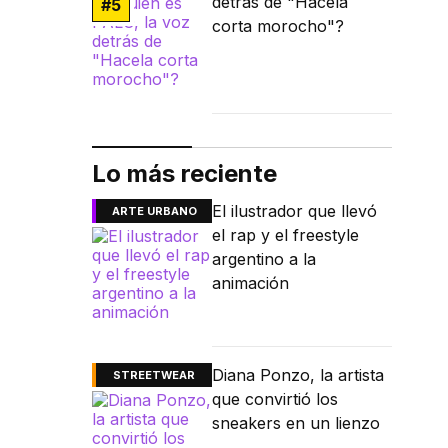
detrás de "Hacela
#
5
corta morocho"?
Lo más reciente
El ilustrador que llevó
ARTE URBANO
el rap y el freestyle
argentino a la
animación
Diana Ponzo, la artista
STREETWEAR
que convirtió los
sneakers en un lienzo