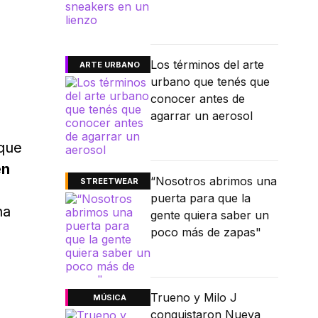
Los términos del arte
ARTE URBANO
urbano que tenés que
conocer antes de
agarrar un aerosol
 que
en
“Nosotros abrimos una
STREETWEAR
puerta para que la
na
gente quiera saber un
poco más de zapas"
s
Trueno y Milo J
MÚSICA
conquistaron Nueva