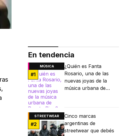
En tendencia
¿Quién es Fanta
MÚSICA
Rosario, una de las
#
1
ras
nuevas joyas de la
s,
música urbana de
Puerto Rico?
a
Cinco marcas
STREETWEAR
argentinas de
#
2
streetwear que debés