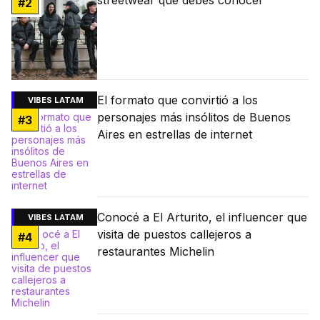
streetwear que debés conocer
#
2
El formato que convirtió a los
VIBES LATAM
personajes más insólitos de Buenos
#
3
Aires en estrellas de internet
Conocé a El Arturito, el influencer que
VIBES LATAM
visita de puestos callejeros a
#
4
restaurantes Michelin