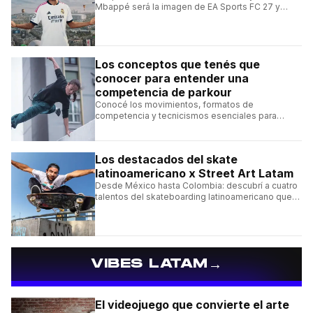
Mbappé será la imagen de EA Sports FC 27 y
alcanzará un récord histórico dentro de la
franquicia.
Los conceptos que tenés que
conocer para entender una
competencia de parkour
Conocé los movimientos, formatos de
competencia y tecnicismos esenciales para
seguir una competencia de parkour sin perderte
ningún detalle.
Los destacados del skate
latinoamericano x Street Art Latam
Desde México hasta Colombia: descubrí a cuatro
talentos del skateboarding latinoamericano que
se destacan por sus trucos y su estilo sobre la
tabla.
→
VIBES LATAM
El videojuego que convierte el arte