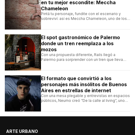
en tu mejor escondite: Meccha
Chameleon
Pintá tu personaje, fundite con el escenario y
sobreviví: así es Meccha Chameleon, uno de los
videojuegos independientes del momento.
El spot gastronómico de Palermo
donde un tren reemplaza a los
mozos
Con una propuesta diferente, Rails llegó a
Palermo para sorprender con un tren que lleva
cada pedido hasta la mesa y una carta de
hamburguesas, sándwiches y más.
El formato que convirtió a los
personajes más insólitos de Buenos
Aires en estrellas de internet
Con una mesa plegable y entrevistas en espacios
públicos, Neumo creó “De la calle al living”, uno
de los formatos más virales de las redes
argentinas.
ARTE URBANO