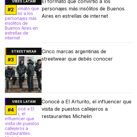
El formato que convirtió a los
VIBES LATAM
personajes más insólitos de Buenos
#
2
Aires en estrellas de internet
Cinco marcas argentinas de
STREETWEAR
streetwear que debés conocer
#
3
Conocé a El Arturito, el influencer que
VIBES LATAM
visita de puestos callejeros a
#
4
restaurantes Michelin