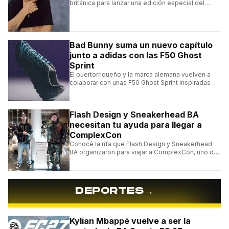
británica para lanzar una edición especial del
clásico Bermuda Casual.
Bad Bunny suma un nuevo capítulo
junto a adidas con las F50 Ghost
Sprint
El puertorriqueño y la marca alemana vuelven a
colaborar con unas F50 Ghost Sprint inspiradas en
Puerto Rico y una de las franquicias más icónicas
del fútbol.
Flash Design y Sneakerhead BA
necesitan tu ayuda para llegar a
ComplexCon
Conocé la rifa que Flash Design y Sneakerhead
BA organizaron para viajar a ComplexCon, uno de
los eventos más importantes del mundo sneaker.
→
DEPORTES
Kylian Mbappé vuelve a ser la