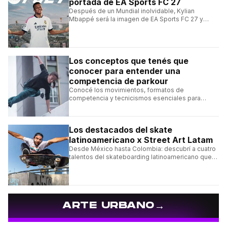
portada de EA Sports FC 27
Después de un Mundial inolvidable, Kylian
Mbappé será la imagen de EA Sports FC 27 y
alcanzará un récord histórico dentro de la
franquicia.
Los conceptos que tenés que
conocer para entender una
competencia de parkour
Conocé los movimientos, formatos de
competencia y tecnicismos esenciales para
seguir una competencia de parkour sin perderte
ningún detalle.
Los destacados del skate
latinoamericano x Street Art Latam
Desde México hasta Colombia: descubrí a cuatro
talentos del skateboarding latinoamericano que
se destacan por sus trucos y su estilo sobre la
tabla.
→
ARTE URBANO