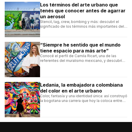
Los términos del arte urbano que
tenés que conocer antes de agarrar
un aerosol
Stencil, tag, crew, bombing y más: descubrí el
significado de los términos más importantes del
arte urbano y el muralismo.
“Siempre he sentido que el mundo
tiene espacio para más arte”
Conocé el perfil de Camila Ricart, una de las
referentes del muralismo mexicano, y descubrí
cómo construyó su estilo y sus obras más
destacadas.
Ledania, la embajadora colombiana
del color en el arte urbano
Color, fantasía y una identidad única: así construyó
la bogotana una carrera que hoy la coloca entre
las figuras femeninas más destacadas del
muralismo latino.