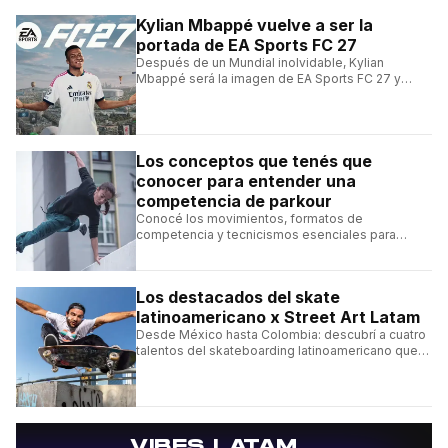
Kylian Mbappé vuelve a ser la
portada de EA Sports FC 27
Después de un Mundial inolvidable, Kylian
Mbappé será la imagen de EA Sports FC 27 y
alcanzará un récord histórico dentro de la
franquicia.
Los conceptos que tenés que
conocer para entender una
competencia de parkour
Conocé los movimientos, formatos de
competencia y tecnicismos esenciales para
seguir una competencia de parkour sin perderte
ningún detalle.
Los destacados del skate
latinoamericano x Street Art Latam
Desde México hasta Colombia: descubrí a cuatro
talentos del skateboarding latinoamericano que
se destacan por sus trucos y su estilo sobre la
tabla.
→
VIBES LATAM