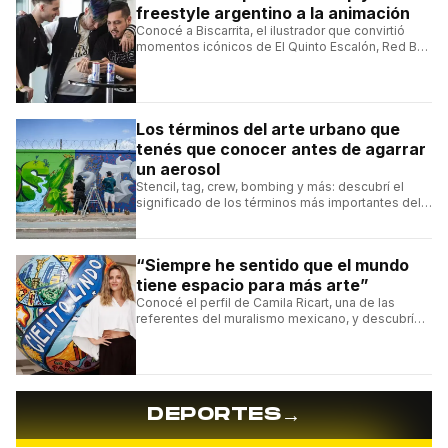
freestyle argentino a la animación
Conocé a Biscarrita, el ilustrador que convirtió
momentos icónicos de El Quinto Escalón, Red Bull
Batalla y Liga Bazooka en piezas de animación.
Los términos del arte urbano que
tenés que conocer antes de agarrar
un aerosol
Stencil, tag, crew, bombing y más: descubrí el
significado de los términos más importantes del
arte urbano y el muralismo.
“Siempre he sentido que el mundo
tiene espacio para más arte”
Conocé el perfil de Camila Ricart, una de las
referentes del muralismo mexicano, y descubrí
cómo construyó su estilo y sus obras más
destacadas.
→
DEPORTES