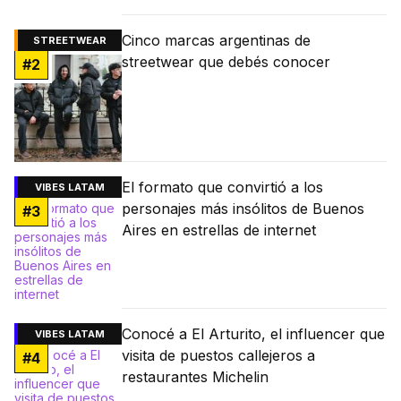
Cinco marcas argentinas de
STREETWEAR
streetwear que debés conocer
#
2
El formato que convirtió a los
VIBES LATAM
personajes más insólitos de Buenos
#
3
Aires en estrellas de internet
Conocé a El Arturito, el influencer que
VIBES LATAM
visita de puestos callejeros a
#
4
restaurantes Michelin