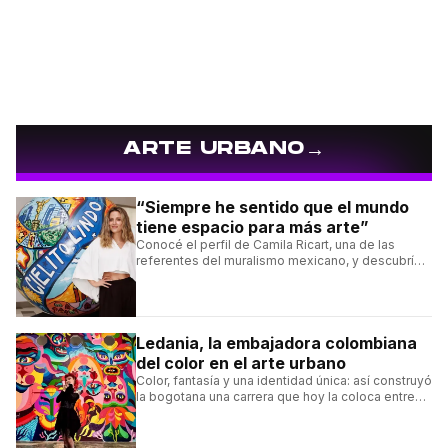
→
ARTE URBANO
“Siempre he sentido que el mundo
tiene espacio para más arte”
Conocé el perfil de Camila Ricart, una de las
referentes del muralismo mexicano, y descubrí
cómo construyó su estilo y sus obras más
destacadas.
Ledania, la embajadora colombiana
del color en el arte urbano
Color, fantasía y una identidad única: así construyó
la bogotana una carrera que hoy la coloca entre
las figuras femeninas más destacadas del
muralismo latino.