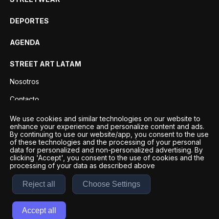
DEPORTES
AGENDA
STREET ART LATAM
Nosotros
Contacto
Privacidad
We use cookies and similar technologies on our website to
enhance your experience and personalize content and ads.
By continuing to use our website/app, you consent to the use
of these technologies and the processing of your personal
data for personalized and non-personalized advertising. By
clicking 'Accept', you consent to the use of cookies and the
processing of your data as described above
Reject all
Choose Settings
Desarrollo por
Esto es Agencia Digital | ©
2026
Accept all
Términos y condiciones
|
Políticas de privacidad