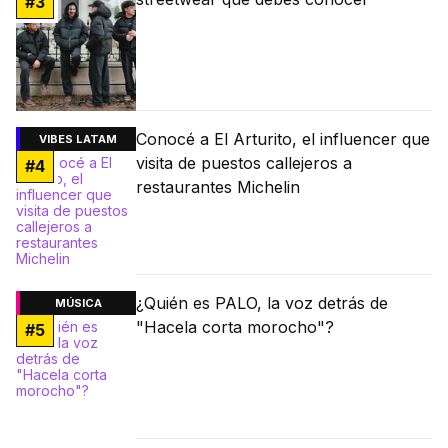
#
3
Conocé a El Arturito, el influencer que
VIBES LATAM
visita de puestos callejeros a
#
4
restaurantes Michelin
¿Quién es PALO, la voz detrás de
MÚSICA
"Hacela corta morocho"?
#
5