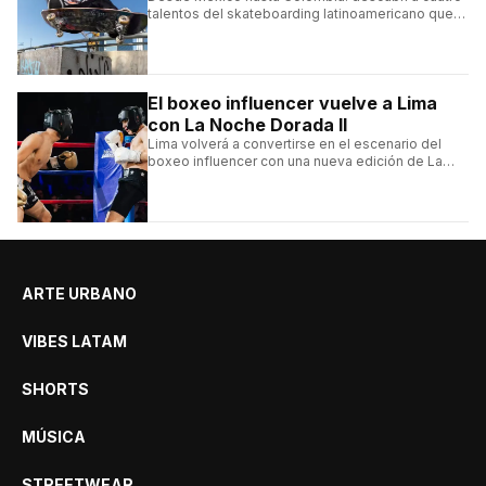
talentos del skateboarding latinoamericano que
se destacan por sus trucos y su estilo sobre la
tabla.
El boxeo influencer vuelve a Lima
con La Noche Dorada II
Lima volverá a convertirse en el escenario del
boxeo influencer con una nueva edición de La
Noche Dorada de El Zein.
ARTE URBANO
VIBES LATAM
SHORTS
MÚSICA
STREETWEAR