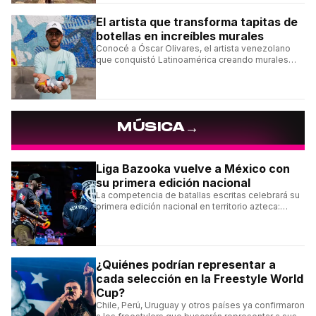
El artista que transforma tapitas de
botellas en increíbles murales
Conocé a Óscar Olivares, el artista venezolano
que conquistó Latinoamérica creando murales
con tapas recicladas.
→
MÚSICA
Liga Bazooka vuelve a México con
su primera edición nacional
La competencia de batallas escritas celebrará su
primera edición nacional en territorio azteca:
conocé la cartelera, la fecha y cómo conseguir
entradas.
¿Quiénes podrían representar a
cada selección en la Freestyle World
Cup?
Chile, Perú, Uruguay y otros países ya confirmaron