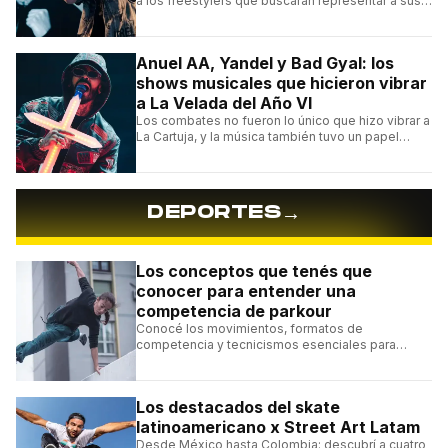
a los freestylers que buscarán representar a sus
selecciones en el torneo organizado por Urban
Roosters.
Anuel AA, Yandel y Bad Gyal: los
shows musicales que hicieron vibrar
a La Velada del Año VI
Los combates no fueron lo único que hizo vibrar a
La Cartuja, y la música también tuvo un papel
central en el evento organizado por el español
Ibai Llanos.
→
DEPORTES
Los conceptos que tenés que
conocer para entender una
competencia de parkour
Conocé los movimientos, formatos de
competencia y tecnicismos esenciales para
seguir una competencia de parkour sin perderte
ningún detalle.
Los destacados del skate
latinoamericano x Street Art Latam
Desde México hasta Colombia: descubrí a cuatro