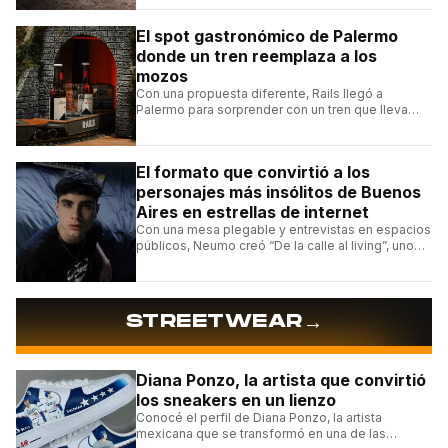
El spot gastronómico de Palermo
donde un tren reemplaza a los
mozos
Con una propuesta diferente, Rails llegó a
Palermo para sorprender con un tren que lleva
cada pedido hasta la mesa y una carta de
hamburguesas, sándwiches y más.
El formato que convirtió a los
personajes más insólitos de Buenos
Aires en estrellas de internet
Con una mesa plegable y entrevistas en espacios
públicos, Neumo creó “De la calle al living”, uno
de los formatos más virales de las redes
argentinas.
→
STREETWEAR
Diana Ponzo, la artista que convirtió
los sneakers en un lienzo
Conocé el perfil de Diana Ponzo, la artista
mexicana que se transformó en una de las