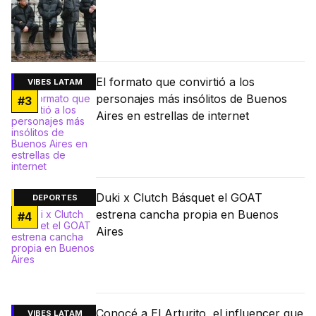
El formato que convirtió a los
VIBES LATAM
personajes más insólitos de Buenos
#
3
Aires en estrellas de internet
Duki x Clutch Básquet el GOAT
DEPORTES
estrena cancha propia en Buenos
#
4
Aires
Conocé a El Arturito, el influencer que
VIBES LATAM