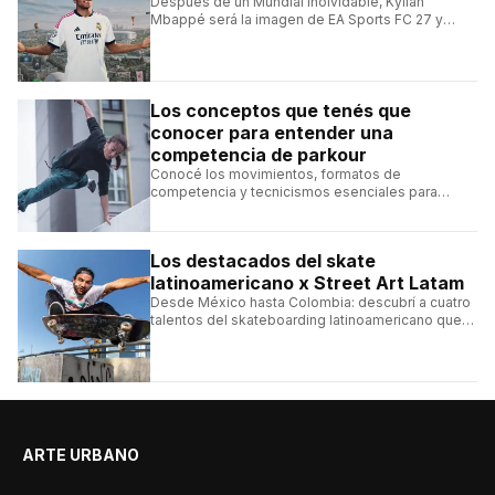
Después de un Mundial inolvidable, Kylian
Mbappé será la imagen de EA Sports FC 27 y
alcanzará un récord histórico dentro de la
franquicia.
Los conceptos que tenés que
conocer para entender una
competencia de parkour
Conocé los movimientos, formatos de
competencia y tecnicismos esenciales para
seguir una competencia de parkour sin perderte
ningún detalle.
Los destacados del skate
latinoamericano x Street Art Latam
Desde México hasta Colombia: descubrí a cuatro
talentos del skateboarding latinoamericano que
se destacan por sus trucos y su estilo sobre la
tabla.
ARTE URBANO