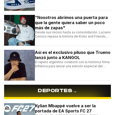
grandes referentes de la customización de
sneakers en Latinoamérica.
“Nosotros abrimos una puerta para
que la gente quiera saber un poco
más de zapas"
Desde sus inicios hasta su consolidación. Luciano
Corcico repasa la historia de Kicks and Friends, el
proyecto que transformó la cultura sneaker en
Argentina.
Así es el exclusivo piluso que Trueno
lanzó junto a KANGOL
El rapero argentino colaboró con la histórica firma
británica para lanzar una edición especial del
clásico Bermuda Casual.
→
DEPORTES
Kylian Mbappé vuelve a ser la
portada de EA Sports FC 27