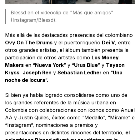
Blessd en el videoclip de "Más que amigos"
(Instagram/Blessd).
Más allá de las destacadas presencias del colombiano
Ovy On The Drums
y el puertorriqueño
Dei V
, entre
otros grandes artistas, el álbum también presenta la
participación de otros artistas como
Los Money
Makers
en “
Nueva York
” y “
Urus Blue
” y
Tayson
Kryss
,
Joseph Ren
y
Sebastian Ledher
en “
Una
noche de locura
”.
Si bien ya había logrado consolidarse como uno de
los grandes referentes de la música urbana en
Colombia con colaboraciones con íconos como Anuel
AA y Justin Quiles, éxitos como “Medallo”, “Mírame” e
“Instagram”, nominaciones a premios y
presentaciones en distintos rincones del territorio,
el
colombiano Blessd afirmó su seudónimo en la