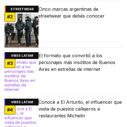
Cinco marcas argentinas de
STREETWEAR
streetwear que debés conocer
#
2
El formato que convirtió a los
VIBES LATAM
personajes más insólitos de Buenos
#
3
Aires en estrellas de internet
Conocé a El Arturito, el influencer que
VIBES LATAM
visita de puestos callejeros a
#
4
restaurantes Michelin