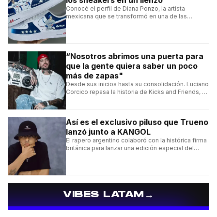
Conocé el perfil de Diana Ponzo, la artista
mexicana que se transformó en una de las
grandes referentes de la customización de
sneakers en Latinoamérica.
“Nosotros abrimos una puerta para
que la gente quiera saber un poco
más de zapas"
Desde sus inicios hasta su consolidación. Luciano
Corcico repasa la historia de Kicks and Friends, el
proyecto que transformó la cultura sneaker en
Argentina.
Así es el exclusivo piluso que Trueno
lanzó junto a KANGOL
El rapero argentino colaboró con la histórica firma
británica para lanzar una edición especial del
clásico Bermuda Casual.
→
VIBES LATAM