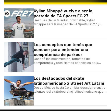
Kylian Mbappé vuelve a ser la
portada de EA Sports FC 27
Después de un Mundial inolvidable, Kylian
Mbappé será la imagen de EA Sports FC 27 y
alcanzará un récord histórico dentro de la
franquicia.
Los conceptos que tenés que
conocer para entender una
competencia de parkour
Conocé los movimientos, formatos de
competencia y tecnicismos esenciales para
seguir una competencia de parkour sin perderte
ningún detalle.
Los destacados del skate
latinoamericano x Street Art Latam
Desde México hasta Colombia: descubrí a cuatro
talentos del skateboarding latinoamericano que
se destacan por sus trucos y su estilo sobre la
tabla.