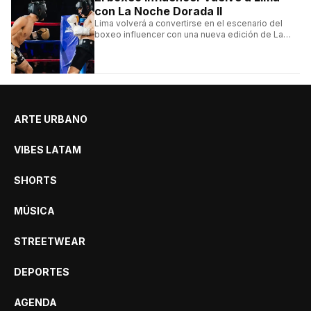
con La Noche Dorada II
Lima volverá a convertirse en el escenario del
boxeo influencer con una nueva edición de La
Noche Dorada de El Zein.
ARTE URBANO
VIBES LATAM
SHORTS
MÚSICA
STREETWEAR
DEPORTES
AGENDA