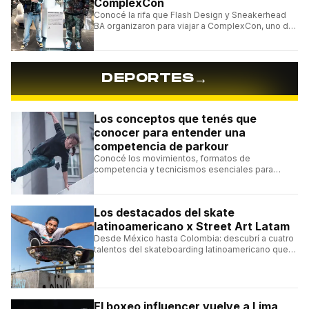
ComplexCon
Conocé la rifa que Flash Design y Sneakerhead
BA organizaron para viajar a ComplexCon, uno de
los eventos más importantes del mundo sneaker.
→
DEPORTES
Los conceptos que tenés que
conocer para entender una
competencia de parkour
Conocé los movimientos, formatos de
competencia y tecnicismos esenciales para
seguir una competencia de parkour sin perderte
ningún detalle.
Los destacados del skate
latinoamericano x Street Art Latam
Desde México hasta Colombia: descubrí a cuatro
talentos del skateboarding latinoamericano que
se destacan por sus trucos y su estilo sobre la
tabla.
El boxeo influencer vuelve a Lima