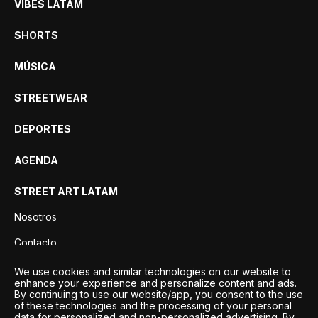
VIBES LATAM
SHORTS
MÚSICA
STREETWEAR
DEPORTES
AGENDA
STREET ART LATAM
Nosotros
Contacto
Privacidad
We use cookies and similar technologies on our website to
enhance your experience and personalize content and ads.
By continuing to use our website/app, you consent to the use
of these technologies and the processing of your personal
data for personalized and non-personalized advertising. By