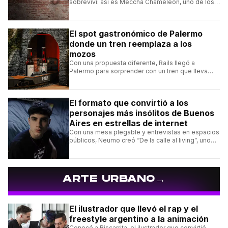
sobreviví: así es Meccha Chameleon, uno de los
videojuegos independientes del momento.
El spot gastronómico de Palermo
donde un tren reemplaza a los
mozos
Con una propuesta diferente, Rails llegó a
Palermo para sorprender con un tren que lleva
cada pedido hasta la mesa y una carta de
hamburguesas, sándwiches y más.
El formato que convirtió a los
personajes más insólitos de Buenos
Aires en estrellas de internet
Con una mesa plegable y entrevistas en espacios
públicos, Neumo creó “De la calle al living”, uno
de los formatos más virales de las redes
argentinas.
→
ARTE URBANO
El ilustrador que llevó el rap y el
freestyle argentino a la animación
Conocé a Biscarrita, el ilustrador que convirtió