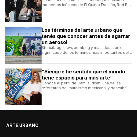
momentos icónicos de El Quinto Escalón, Red Bull
Batalla y Liga Bazooka en piezas de animación.
Los términos del arte urbano que
tenés que conocer antes de agarrar
un aerosol
Stencil, tag, crew, bombing y más: descubrí el
significado de los términos más importantes del
arte urbano y el muralismo.
“Siempre he sentido que el mundo
tiene espacio para más arte”
Conocé el perfil de Camila Ricart, una de las
referentes del muralismo mexicano, y descubrí
cómo construyó su estilo y sus obras más
destacadas.
ARTE URBANO