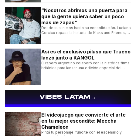
“Nosotros abrimos una puerta para
que la gente quiera saber un poco
más de zapas"
Desde sus inicios hasta su consolidación. Luciano
Corcico repasa la historia de Kicks and Friends, el
proyecto que transformó la cultura sneaker en
Argentina.
Así es el exclusivo piluso que Trueno
lanzó junto a KANGOL
El rapero argentino colaboró con la histórica firma
británica para lanzar una edición especial del
clásico Bermuda Casual.
→
VIBES LATAM
El videojuego que convierte el arte
en tu mejor escondite: Meccha
Chameleon
Pintá tu personaje, fundite con el escenario y