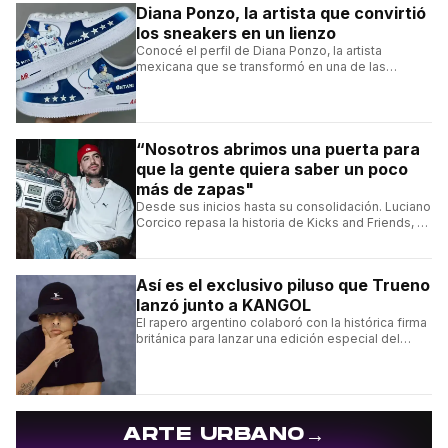
Diana Ponzo, la artista que convirtió
los sneakers en un lienzo
Conocé el perfil de Diana Ponzo, la artista
mexicana que se transformó en una de las
grandes referentes de la customización de
sneakers en Latinoamérica.
“Nosotros abrimos una puerta para
que la gente quiera saber un poco
más de zapas"
Desde sus inicios hasta su consolidación. Luciano
Corcico repasa la historia de Kicks and Friends, el
proyecto que transformó la cultura sneaker en
Argentina.
Así es el exclusivo piluso que Trueno
lanzó junto a KANGOL
El rapero argentino colaboró con la histórica firma
británica para lanzar una edición especial del
clásico Bermuda Casual.
→
ARTE URBANO