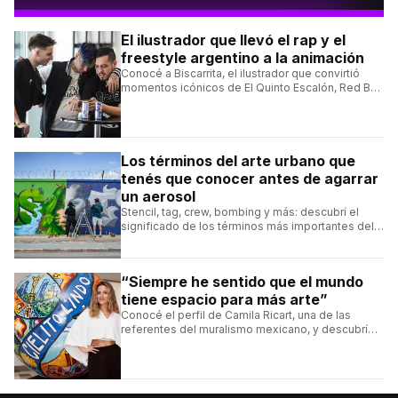
El ilustrador que llevó el rap y el
freestyle argentino a la animación
Conocé a Biscarrita, el ilustrador que convirtió
momentos icónicos de El Quinto Escalón, Red Bull
Batalla y Liga Bazooka en piezas de animación.
Los términos del arte urbano que
tenés que conocer antes de agarrar
un aerosol
Stencil, tag, crew, bombing y más: descubrí el
significado de los términos más importantes del
arte urbano y el muralismo.
“Siempre he sentido que el mundo
tiene espacio para más arte”
Conocé el perfil de Camila Ricart, una de las
referentes del muralismo mexicano, y descubrí
cómo construyó su estilo y sus obras más
destacadas.