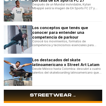
portada de EA Sports FC 27
Después de un Mundial inolvidable, Kylian
Mbappé será la imagen de EA Sports FC 27 y
alcanzará un récord histórico dentro de la
franquicia.
Los conceptos que tenés que
conocer para entender una
competencia de parkour
Conocé los movimientos, formatos de
competencia y tecnicismos esenciales para
seguir una competencia de parkour sin perderte
ningún detalle.
Los destacados del skate
latinoamericano x Street Art Latam
Desde México hasta Colombia: descubrí a cuatro
talentos del skateboarding latinoamericano que
se destacan por sus trucos y su estilo sobre la
tabla.
→
STREETWEAR