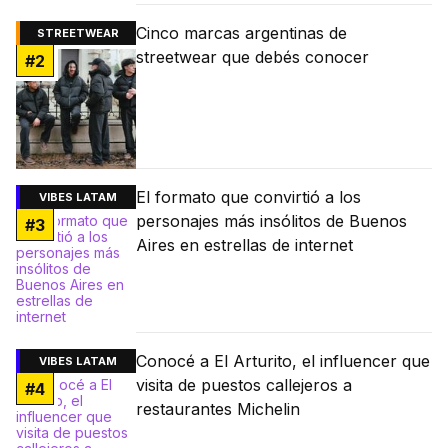
Cinco marcas argentinas de
STREETWEAR
streetwear que debés conocer
#
2
El formato que convirtió a los
VIBES LATAM
personajes más insólitos de Buenos
#
3
Aires en estrellas de internet
Conocé a El Arturito, el influencer que
VIBES LATAM
visita de puestos callejeros a
#
4
restaurantes Michelin