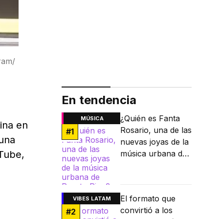
ram/
En tendencia
¿Quién es Fanta
MÚSICA
ina en
Rosario, una de las
#
1
 una
nuevas joyas de la
uTube,
música urbana de
Puerto Rico?
El formato que
VIBES LATAM
convirtió a los
#
2