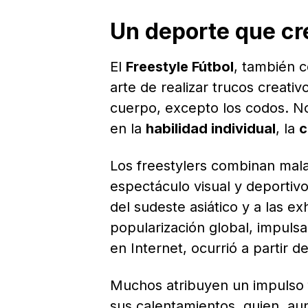
Un deporte que cr
El
Freestyle Fútbol
, también c
arte de realizar trucos creati
cuerpo, excepto los codos. No 
en la
habilidad individual
, la
c
Los freestylers combinan mala
espectáculo visual y deportiv
del sudeste asiático y a las exh
popularización global, impuls
en Internet, ocurrió a partir d
Muchos atribuyen un impulso 
sus calentamientos, quien, au