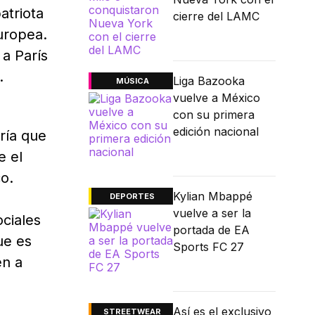
atriota
cierre del LAMC
europea.
 a París
.
Liga Bazooka
MÚSICA
vuelve a México
a
con su primera
edición nacional
ría que
 el
o.
Kylian Mbappé
DEPORTES
vuelve a ser la
ociales
portada de EA
ue es
Sports FC 27
en a
Así es el exclusivo
STREETWEAR