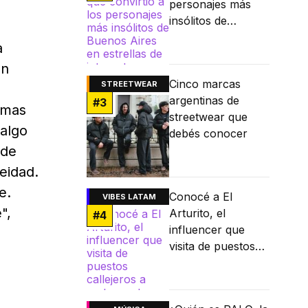
personajes más
insólitos de
Buenos Aires en
a
estrellas de
un
internet
Cinco marcas
STREETWEAR
argentinas de
#
3
ormas
streetwear que
 algo
debés conocer
nde
eidad.
e.
Conocé a El
VIBES LATAM
",
Arturito, el
#
4
influencer que
visita de puestos
callejeros a
restaurantes
Michelin