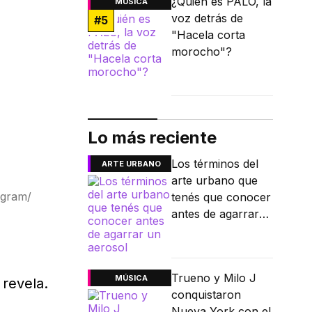
¿Quién es PALO, la
MÚSICA
voz detrás de
#
5
"Hacela corta
morocho"?
Lo más reciente
Los términos del
ARTE URBANO
arte urbano que
tagram/
tenés que conocer
antes de agarrar
un aerosol
,
Trueno y Milo J
MÚSICA
revela.
conquistaron
Nueva York con el