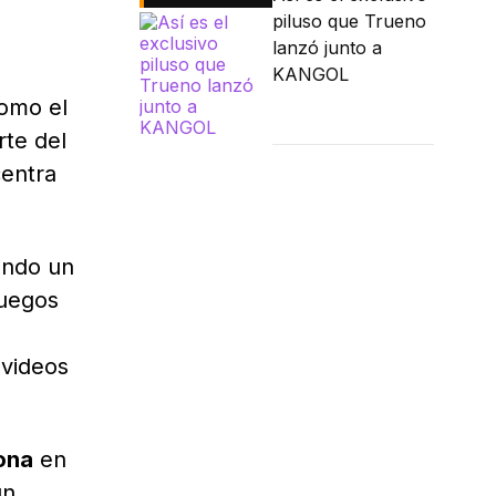
piluso que Trueno
lanzó junto a
KANGOL
como el
rte del
centra
ando un
juegos
 videos
ona
en
un