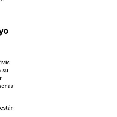
yo
"Mis
n su
r
sonas
 están