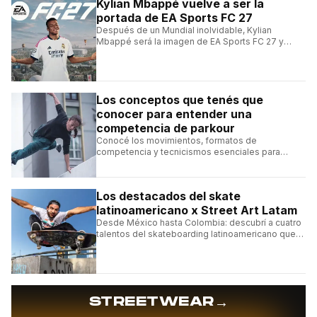
Kylian Mbappé vuelve a ser la
portada de EA Sports FC 27
Después de un Mundial inolvidable, Kylian
Mbappé será la imagen de EA Sports FC 27 y
alcanzará un récord histórico dentro de la
franquicia.
Los conceptos que tenés que
conocer para entender una
competencia de parkour
Conocé los movimientos, formatos de
competencia y tecnicismos esenciales para
seguir una competencia de parkour sin perderte
ningún detalle.
Los destacados del skate
latinoamericano x Street Art Latam
Desde México hasta Colombia: descubrí a cuatro
talentos del skateboarding latinoamericano que
se destacan por sus trucos y su estilo sobre la
tabla.
→
STREETWEAR