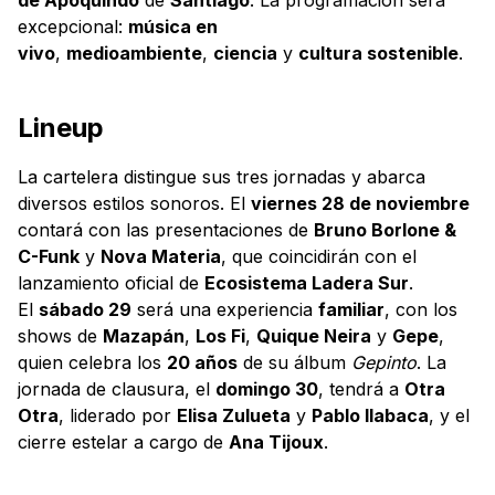
excepcional:
música en
vivo
,
medioambiente
,
ciencia
y
cultura sostenible
.
Lineup
La cartelera distingue sus tres jornadas y abarca
diversos estilos sonoros. El
viernes 28 de noviembre
contará con las presentaciones de
Bruno Borlone &
C-Funk
y
Nova Materia
, que coincidirán con el
lanzamiento oficial de
Ecosistema Ladera Sur
.
El
sábado 29
será una experiencia
familiar
, con los
shows de
Mazapán
,
Los Fi
,
Quique Neira
y
Gepe
,
quien celebra los
20 años
de su álbum
Gepinto
. La
jornada de clausura, el
domingo 30
, tendrá a
Otra
Otra
, liderado por
Elisa Zulueta
y
Pablo Ilabaca
, y el
cierre estelar a cargo de
Ana Tijoux
.