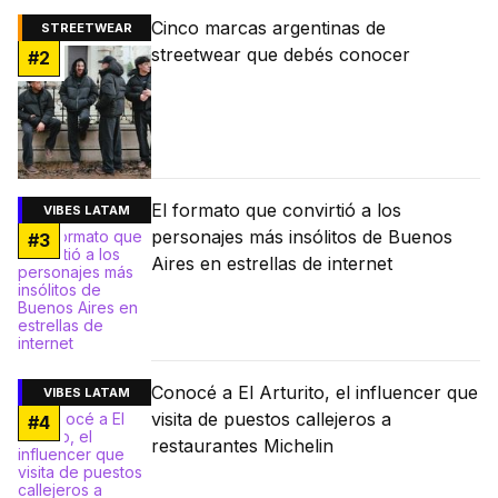
Cinco marcas argentinas de
STREETWEAR
streetwear que debés conocer
#
2
El formato que convirtió a los
VIBES LATAM
personajes más insólitos de Buenos
#
3
Aires en estrellas de internet
Conocé a El Arturito, el influencer que
VIBES LATAM
visita de puestos callejeros a
#
4
restaurantes Michelin