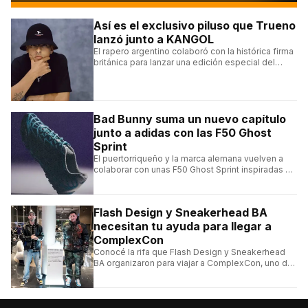
Así es el exclusivo piluso que Trueno
lanzó junto a KANGOL
El rapero argentino colaboró con la histórica firma
británica para lanzar una edición especial del
clásico Bermuda Casual.
Bad Bunny suma un nuevo capítulo
junto a adidas con las F50 Ghost
Sprint
El puertorriqueño y la marca alemana vuelven a
colaborar con unas F50 Ghost Sprint inspiradas en
Puerto Rico y una de las franquicias más icónicas
del fútbol.
Flash Design y Sneakerhead BA
necesitan tu ayuda para llegar a
ComplexCon
Conocé la rifa que Flash Design y Sneakerhead
BA organizaron para viajar a ComplexCon, uno de
los eventos más importantes del mundo sneaker.