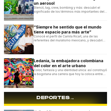
un aerosol
Stencil, tag, crew, bombing y más: descubrí el
significado de los términos más importantes del
arte urbano y el muralismo.
“Siempre he sentido que el mundo
tiene espacio para más arte”
Conocé el perfil de Camila Ricart, una de las
referentes del muralismo mexicano, y descubrí
cómo construyó su estilo y sus obras más
destacadas.
Ledania, la embajadora colombiana
del color en el arte urbano
Color, fantasía y una identidad única: así construyó
la bogotana una carrera que hoy la coloca entre
las figuras femeninas más destacadas del
muralismo latino.
→
DEPORTES