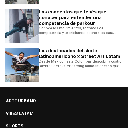
Los conceptos que tenés que
conocer para entender una
competencia de parkour
Conocé los movimientos, formatos de
competencia y tecnicismos esenciales para
seguir una competencia de parkour sin perderte
ningún detalle.
Los destacados del skate
latinoamericano x Street Art Latam
Desde México hasta Colombia: descubrí a cuatro
talentos del skateboarding latinoamericano que
se destacan por sus trucos y su estilo sobre la
tabla.
ARTE URBANO
VIBES LATAM
SHORTS