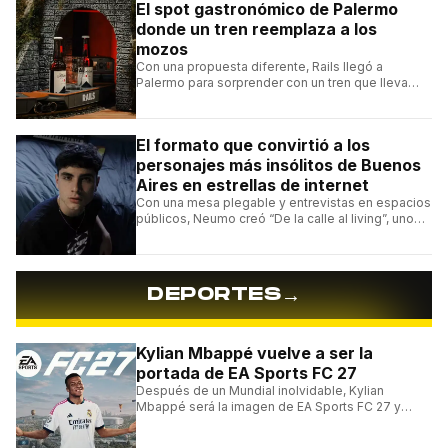
El spot gastronómico de Palermo
donde un tren reemplaza a los
mozos
Con una propuesta diferente, Rails llegó a
Palermo para sorprender con un tren que lleva
cada pedido hasta la mesa y una carta de
hamburguesas, sándwiches y más.
El formato que convirtió a los
personajes más insólitos de Buenos
Aires en estrellas de internet
Con una mesa plegable y entrevistas en espacios
públicos, Neumo creó “De la calle al living”, uno
de los formatos más virales de las redes
argentinas.
→
DEPORTES
Kylian Mbappé vuelve a ser la
portada de EA Sports FC 27
Después de un Mundial inolvidable, Kylian
Mbappé será la imagen de EA Sports FC 27 y
alcanzará un récord histórico dentro de la
franquicia.