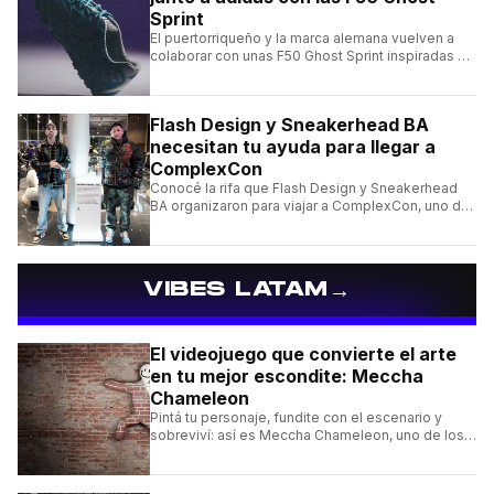
Sprint
El puertorriqueño y la marca alemana vuelven a
colaborar con unas F50 Ghost Sprint inspiradas en
Puerto Rico y una de las franquicias más icónicas
del fútbol.
Flash Design y Sneakerhead BA
necesitan tu ayuda para llegar a
ComplexCon
Conocé la rifa que Flash Design y Sneakerhead
BA organizaron para viajar a ComplexCon, uno de
los eventos más importantes del mundo sneaker.
→
VIBES LATAM
El videojuego que convierte el arte
en tu mejor escondite: Meccha
Chameleon
Pintá tu personaje, fundite con el escenario y
sobreviví: así es Meccha Chameleon, uno de los
videojuegos independientes del momento.