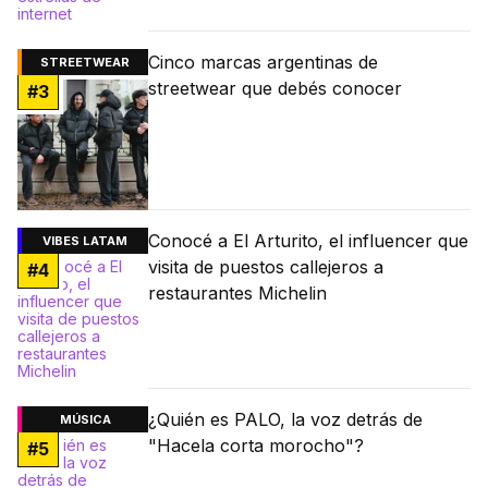
Cinco marcas argentinas de
STREETWEAR
streetwear que debés conocer
#
3
Conocé a El Arturito, el influencer que
VIBES LATAM
visita de puestos callejeros a
#
4
restaurantes Michelin
¿Quién es PALO, la voz detrás de
MÚSICA
"Hacela corta morocho"?
#
5