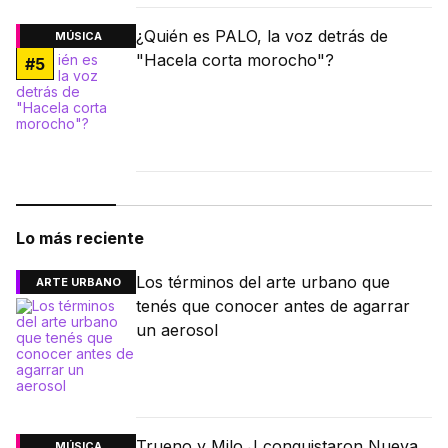
¿Quién es PALO, la voz detrás de
MÚSICA
"Hacela corta morocho"?
#
5
Lo más reciente
Los términos del arte urbano que
ARTE URBANO
tenés que conocer antes de agarrar
un aerosol
Trueno y Milo J conquistaron Nueva
MÚSICA