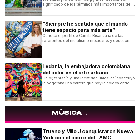
significado de los términos más importantes del
arte urbano y el muralismo.
“Siempre he sentido que el mundo
tiene espacio para más arte”
Conocé el perfil de Camila Ricart, una de las
referentes del muralismo mexicano, y descubrí
cómo construyó su estilo y sus obras más
destacadas.
Ledania, la embajadora colombiana
del color en el arte urbano
Color, fantasía y una identidad única: así construyó
la bogotana una carrera que hoy la coloca entre
las figuras femeninas más destacadas del
muralismo latino.
→
MÚSICA
Trueno y Milo J conquistaron Nueva
York con el cierre del LAMC