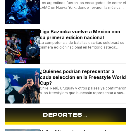
Los argentinos fueron los encargados de cerrar el
LAMC en Nueva York, donde llevaron la música
urbana argentina a uno de los escenarios más
emblemáticos.
Liga Bazooka vuelve a México con
su primera edición nacional
La competencia de batallas escritas celebrará su
primera edición nacional en territorio azteca:
conocé la cartelera, la fecha y cómo conseguir
entradas.
¿Quiénes podrían representar a
cada selección en la Freestyle World
Cup?
Chile, Perú, Uruguay y otros países ya confirmaron
a los freestylers que buscarán representar a sus
selecciones en el torneo organizado por Urban
Roosters.
→
DEPORTES