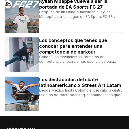
Kylian Mbappé vuelve a ser la
portada de EA Sports FC 27
Después de un Mundial inolvidable, Kylian
Mbappé será la imagen de EA Sports FC 27 y
alcanzará un récord histórico dentro de la
franquicia.
Los conceptos que tenés que
conocer para entender una
competencia de parkour
Conocé los movimientos, formatos de
competencia y tecnicismos esenciales para
seguir una competencia de parkour sin perderte
ningún detalle.
Los destacados del skate
latinoamericano x Street Art Latam
Desde México hasta Colombia: descubrí a cuatro
talentos del skateboarding latinoamericano que
se destacan por sus trucos y su estilo sobre la
tabla.