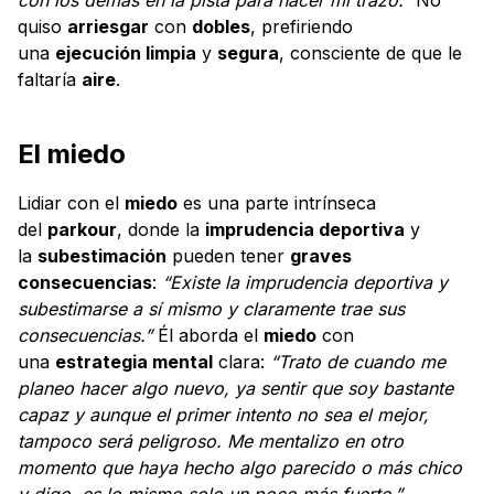
quiso
arriesgar
con
dobles
, prefiriendo
una
ejecución limpia
y
segura
, consciente de que le
faltaría
aire
.
El miedo
Lidiar con el
miedo
es una parte intrínseca
del
parkour
, donde la
imprudencia deportiva
y
la
subestimación
pueden tener
graves
consecuencias
:
“Existe la imprudencia deportiva y
subestimarse a sí mismo y claramente trae sus
consecuencias.”
Él aborda el
miedo
con
una
estrategia mental
clara:
“Trato de cuando me
planeo hacer algo nuevo, ya sentir que soy bastante
capaz y aunque el primer intento no sea el mejor,
tampoco será peligroso. Me mentalizo en otro
momento que haya hecho algo parecido o más chico
y digo, es lo mismo solo un poco más fuerte.”