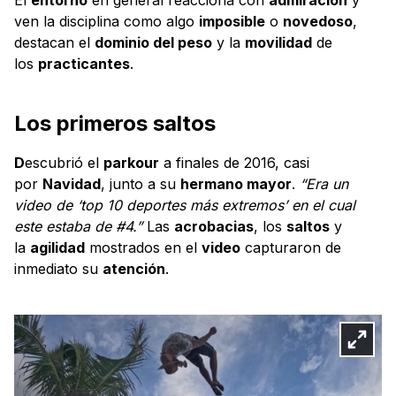
ven la disciplina como algo
imposible
o
novedoso
,
destacan el
dominio del peso
y la
movilidad
de
los
practicantes
.
Los primeros saltos
D
escubrió el
parkour
a finales de 2016, casi
por
Navidad
, junto a su
hermano mayor
.
“Era un
video de ‘top 10 deportes más extremos’ en el cual
este estaba de #4.”
Las
acrobacias
, los
saltos
y
la
agilidad
mostrados en el
video
capturaron de
inmediato su
atención
.