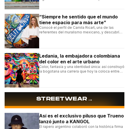
arte urbano y el muralismo.
“Siempre he sentido que el mundo
tiene espacio para más arte”
Conocé el perfil de Camila Ricart, una de las
referentes del muralismo mexicano, y descubrí
cómo construyó su estilo y sus obras más
destacadas.
Ledania, la embajadora colombiana
del color en el arte urbano
Color, fantasía y una identidad única: así construyó
la bogotana una carrera que hoy la coloca entre
las figuras femeninas más destacadas del
muralismo latino.
→
STREETWEAR
Así es el exclusivo piluso que Trueno
lanzó junto a KANGOL
El rapero argentino colaboró con la histórica firma