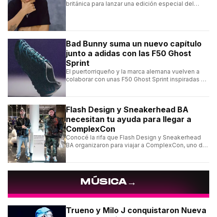
británica para lanzar una edición especial del
clásico Bermuda Casual.
Bad Bunny suma un nuevo capítulo
junto a adidas con las F50 Ghost
Sprint
El puertorriqueño y la marca alemana vuelven a
colaborar con unas F50 Ghost Sprint inspiradas en
Puerto Rico y una de las franquicias más icónicas
del fútbol.
Flash Design y Sneakerhead BA
necesitan tu ayuda para llegar a
ComplexCon
Conocé la rifa que Flash Design y Sneakerhead
BA organizaron para viajar a ComplexCon, uno de
los eventos más importantes del mundo sneaker.
→
MÚSICA
Trueno y Milo J conquistaron Nueva