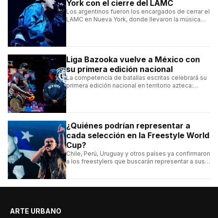
York con el cierre del LAMC
Los argentinos fueron los encargados de cerrar el
LAMC en Nueva York, donde llevaron la música
urbana argentina a uno de los escenarios más
emblemáticos.
Liga Bazooka vuelve a México con
su primera edición nacional
La competencia de batallas escritas celebrará su
primera edición nacional en territorio azteca:
conocé la cartelera, la fecha y cómo conseguir
entradas.
¿Quiénes podrían representar a
cada selección en la Freestyle World
Cup?
Chile, Perú, Uruguay y otros países ya confirmaron
a los freestylers que buscarán representar a sus
selecciones en el torneo organizado por Urban
Roosters.
ARTE URBANO