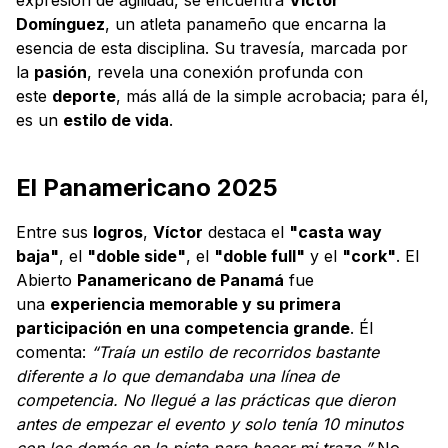
Domínguez
, un atleta panameño que encarna la
esencia de esta disciplina. Su travesía, marcada por
la
pasión
, revela una conexión profunda con
este
deporte
, más allá de la simple acrobacia; para él,
es un
estilo de vida
.
El Panamericano 2025
Entre sus
logros
,
Víctor
destaca el
"casta way
baja"
, el
"doble side"
, el
"doble full"
y el
"cork"
. El
Abierto
Panamericano de Panamá
fue
una
experiencia memorable y su primera
participación en una competencia grande
. Él
comenta:
“Traía un estilo de recorridos bastante
diferente a lo que demandaba una línea de
competencia. No llegué a las prácticas que dieron
antes de empezar el evento y solo tenía 10 minutos
con los demás en la pista para hacer mi trazo.”
No