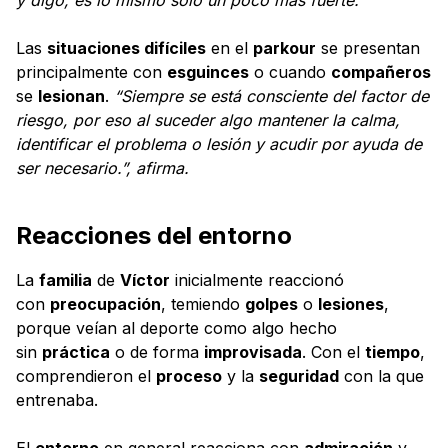
Las
situaciones difíciles
en el
parkour
se presentan
principalmente con
esguinces
o cuando
compañeros
se
lesionan
.
“Siempre se está consciente del factor de
riesgo, por eso al suceder algo mantener la calma,
identificar el problema o lesión y acudir por ayuda de
ser necesario.”, afirma.
Reacciones del entorno
La
familia
de
Víctor
inicialmente reaccionó
con
preocupación
, temiendo
golpes
o
lesiones
,
porque veían al deporte como algo hecho
sin
práctica
o de forma
improvisada
. Con el
tiempo
,
comprendieron el
proceso
y la
seguridad
con la que
entrenaba.
El
entorno
en general reacciona con
admiración
y