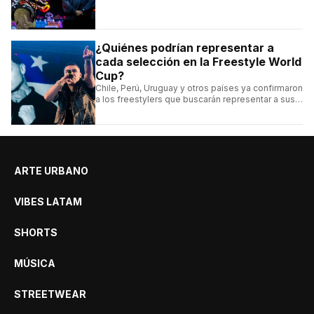
conocé la cartelera, la fecha y cómo conseguir
entradas.
¿Quiénes podrían representar a
cada selección en la Freestyle World
Cup?
Chile, Perú, Uruguay y otros países ya confirmaron
a los freestylers que buscarán representar a sus
selecciones en el torneo organizado por Urban
Roosters.
ARTE URBANO
VIBES LATAM
SHORTS
MÚSICA
STREETWEAR