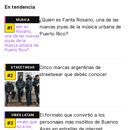
En tendencia
¿Quién es Fanta Rosario, una de las
MÚSICA
nuevas joyas de la música urbana de
#
1
Puerto Rico?
Cinco marcas argentinas de
STREETWEAR
streetwear que debés conocer
#
2
El formato que convirtió a los
VIBES LATAM
personajes más insólitos de Buenos
#
3
Aires en estrellas de internet