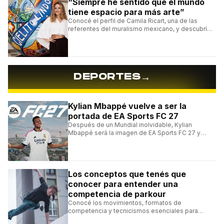
“Siempre he sentido que el mundo
tiene espacio para más arte”
Conocé el perfil de Camila Ricart, una de las
referentes del muralismo mexicano, y descubrí
cómo construyó su estilo y sus obras más
destacadas.
→
DEPORTES
Kylian Mbappé vuelve a ser la
portada de EA Sports FC 27
Después de un Mundial inolvidable, Kylian
Mbappé será la imagen de EA Sports FC 27 y
alcanzará un récord histórico dentro de la
franquicia.
Los conceptos que tenés que
conocer para entender una
competencia de parkour
Conocé los movimientos, formatos de
competencia y tecnicismos esenciales para
seguir una competencia de parkour sin perderte