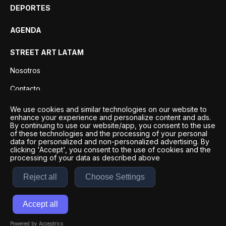
DEPORTES
AGENDA
STREET ART LATAM
Nosotros
Contacto
Privacidad
We use cookies and similar technologies on our website to
enhance your experience and personalize content and ads.
By continuing to use our website/app, you consent to the use
of these technologies and the processing of your personal
data for personalized and non-personalized advertising. By
clicking 'Accept', you consent to the use of cookies and the
processing of your data as described above
Reject all
Choose Settings
Desarrollo por
Esto es Agencia Digital | ©
2026
Accept all
Términos y condiciones
|
Políticas de privacidad
Powered by Acceptrics