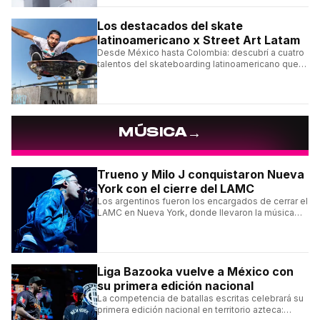
ningún detalle.
Los destacados del skate
latinoamericano x Street Art Latam
Desde México hasta Colombia: descubrí a cuatro
talentos del skateboarding latinoamericano que
se destacan por sus trucos y su estilo sobre la
tabla.
→
MÚSICA
Trueno y Milo J conquistaron Nueva
York con el cierre del LAMC
Los argentinos fueron los encargados de cerrar el
LAMC en Nueva York, donde llevaron la música
urbana argentina a uno de los escenarios más
emblemáticos.
Liga Bazooka vuelve a México con
su primera edición nacional
La competencia de batallas escritas celebrará su
primera edición nacional en territorio azteca: