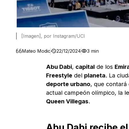
[Imagen], por Instagram/UCI
Mateo Modic
22/12/2024
3 min
Abu Dabi
,
capital
de los
Emir
Freestyle
del
planeta
. La ciu
deporte urbano
, que contará
actual campeón olímpico, la 
Queen Villegas
.
Abu Dabi recibe e