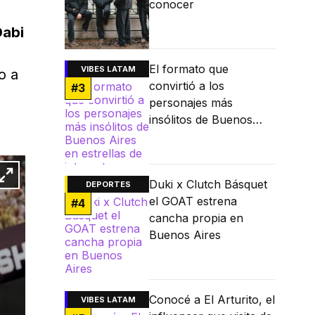
conocer
Dabi
El formato que
VIBES LATAM
o a
convirtió a los
#
3
personajes más
insólitos de Buenos
Aires en estrellas de
internet
Duki x Clutch Básquet
DEPORTES
el GOAT estrena
#
4
cancha propia en
Buenos Aires
Conocé a El Arturito, el
VIBES LATAM