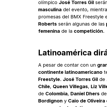
olímpico
José Torres Gil
serán
masculina
del evento, mientr
promesas del BMX Freestyle e
Roberts
serán algunas de las
femenina
de la
competición
.
Latinoamérica dir
A pesar de contar con un
gra
continente latinoamericano
t
Freestyle
.
José Torres Gil
de
Chile
,
Queen Villegas
,
Liz Vil
de
Colombia
,
Daniel Dhers
d
Bordignon
y
Caio de Oliveira