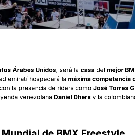
atos Árabes Unidos
, será la
casa
del
mejor B
dad emiratí hospedará la
máxima competencia d
 con la presencia de riders como
José Torres Gi
leyenda venezolana
Daniel Dhers
y la colombian
l Mundial de BMX Freestyle