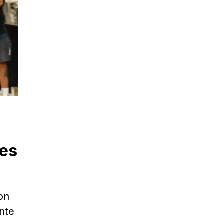
les
on
nte