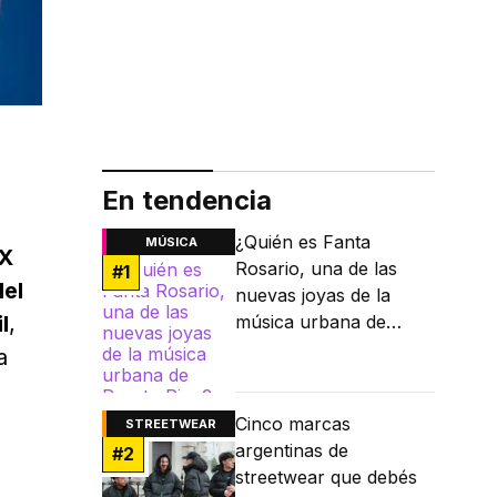
En tendencia
¿Quién es Fanta
MÚSICA
MX
Rosario, una de las
#
1
el
nuevas joyas de la
l
,
música urbana de
Puerto Rico?
a
Cinco marcas
STREETWEAR
argentinas de
#
2
streetwear que debés