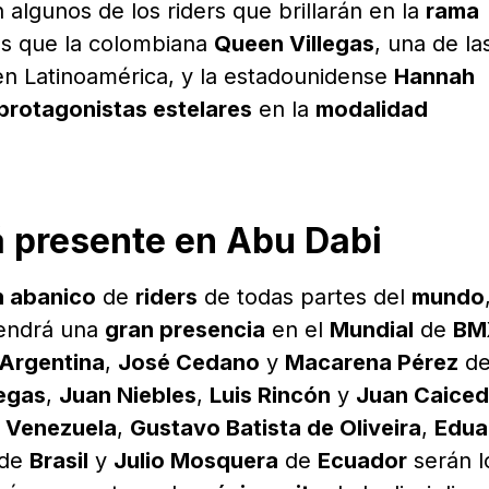
 algunos de los riders que brillarán en la
rama
as que la colombiana
Queen Villegas
, una de la
n Latinoamérica, y la estadounidense
Hannah
protagonistas estelares
en la
modalidad
á presente en Abu Dabi
n abanico
de
riders
de todas partes del
mundo
endrá una
gran presencia
en el
Mundial
de
BM
Argentina
,
José Cedano
y
Macarena Pérez
d
legas
,
Juan Niebles
,
Luis Rincón
y
Juan Caice
e
Venezuela
,
Gustavo Batista de Oliveira
,
Edua
de
Brasil
y
Julio Mosquera
de
Ecuador
serán l