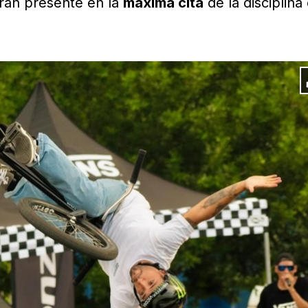
rán presente en la
máxima cita
de la disciplina