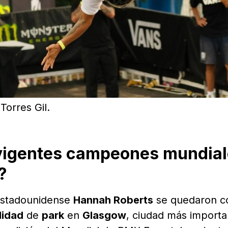
Torres Gil.
 vigentes campeones mundia
?
estadounidense
Hannah Roberts
se quedaron c
lidad
de
park
en
Glasgow
, ciudad más importa