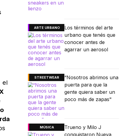
s
Los términos del arte
ARTE URBANO
urbano que tenés que
conocer antes de
agarrar un aerosol
“Nosotros abrimos una
STREETWEAR
, el
puerta para que la
X
gente quiera saber un
poco más de zapas"
e
do
rda
Trueno y Milo J
os
MÚSICA
conquistaron Nueva