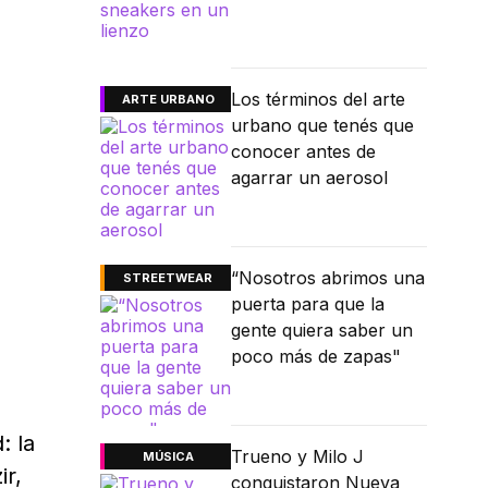
Los términos del arte
ARTE URBANO
urbano que tenés que
conocer antes de
agarrar un aerosol
“Nosotros abrimos una
STREETWEAR
puerta para que la
gente quiera saber un
poco más de zapas"
: la
Trueno y Milo J
MÚSICA
ir,
conquistaron Nueva