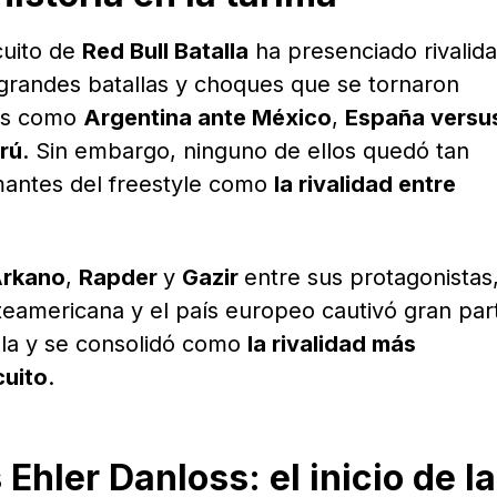
rcuito de
Red Bull Batalla
ha presenciado rivalid
grandes batallas y choques que se tornaron
ias como
Argentina ante México
,
España versu
rú
. Sin embargo, ninguno de ellos quedó tan
mantes del freestyle como
la rivalidad entre
rkano
,
Rapder
y
Gazir
entre sus protagonistas,
teamericana y el país europeo cautivó gran par
alla y se consolidó como
la rivalidad más
cuito
.
 Ehler Danloss: el inicio de la