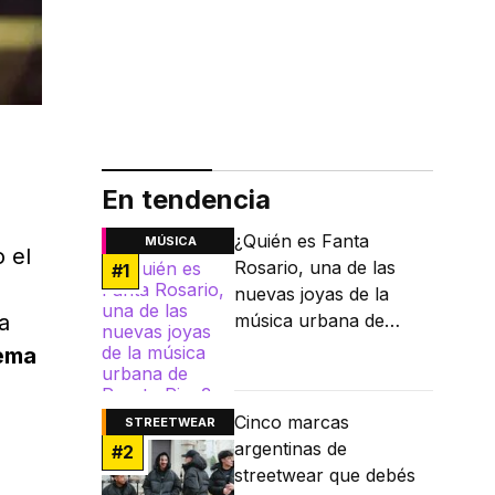
En tendencia
¿Quién es Fanta
MÚSICA
 el
Rosario, una de las
#
1
nuevas joyas de la
a
música urbana de
Puerto Rico?
lema
Cinco marcas
STREETWEAR
argentinas de
#
2
streetwear que debés