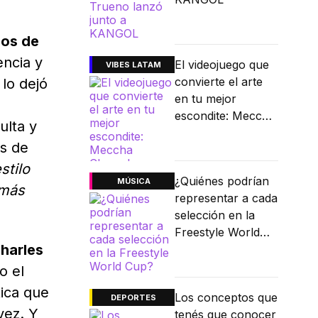
jos de
encia y
El videojuego que
VIBES LATAM
convierte el arte
y lo dejó
en tu mejor
escondite: Meccha
ulta y
Chameleon
os de
stilo
¿Quiénes podrían
MÚSICA
 más
representar a cada
selección en la
Freestyle World
Charles
Cup?
o el
tica que
Los conceptos que
DEPORTES
vez. Y
tenés que conocer