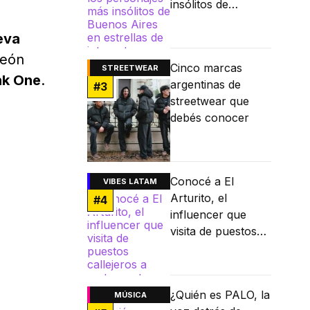
insólitos de
Buenos Aires en
eva
estrellas de
internet
peón
Cinco marcas
STREETWEAR
nk One
.
argentinas de
#
3
streetwear que
debés conocer
Conocé a El
VIBES LATAM
Arturito, el
#
4
influencer que
visita de puestos
callejeros a
restaurantes
Michelin
¿Quién es PALO, la
MÚSICA