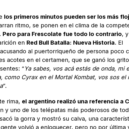
ue
los primeros minutos pueden ser los más flo
arran ritmo, se ponen en el clima de la compet
.
Pero para Frescolate fue todo lo contrario
, 
rición en
Red Bull Batalla: Nueva Historia
. El
acusando al puertorriqueño de persona poco c
es acotes en el certamen, que se ganó los grit
sentes: “
Ya sabes, vos acá estás de onda, mi e
 como Cyrax en el Mortal Kombat, vos sos el
ga
”.
nte rima,
el argentino realizó una referencia a 
en y uno de los telépatas más poderosos de tod
sacó la gorra y mostró su calva, una caracterís
 gente volvió a enloquecer, pero no por última 