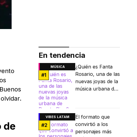
En tendencia
¿Quién es Fanta
MÚSICA
evento
Rosario, una de las
#
1
dos
nuevas joyas de la
 Buenos
música urbana de
Puerto Rico?
olvidar.
El formato que
VIBES LATAM
o de
convirtió a los
#
2
personajes más