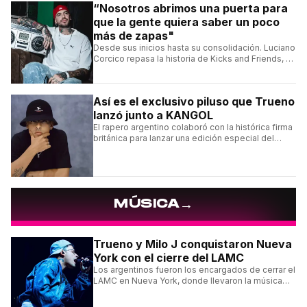
“Nosotros abrimos una puerta para
que la gente quiera saber un poco
más de zapas"
Desde sus inicios hasta su consolidación. Luciano
Corcico repasa la historia de Kicks and Friends, el
proyecto que transformó la cultura sneaker en
Argentina.
Así es el exclusivo piluso que Trueno
lanzó junto a KANGOL
El rapero argentino colaboró con la histórica firma
británica para lanzar una edición especial del
clásico Bermuda Casual.
→
MÚSICA
Trueno y Milo J conquistaron Nueva
York con el cierre del LAMC
Los argentinos fueron los encargados de cerrar el
LAMC en Nueva York, donde llevaron la música
urbana argentina a uno de los escenarios más
emblemáticos.