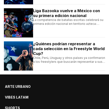
Liga Bazooka vuelve a México con
su primera edición nacional
La competencia de batallas escritas celebrará su
primera edición nacional en territorio azteca:
conocé la cartelera, la fecha y cómo conseguir
entradas.
¿Quiénes podrían representar a
cada selección en la Freestyle World
Cup?
Chile, Perú, Uruguay y otros países ya confirmaron
a los freestylers que buscarán representar a sus
selecciones en el torneo organizado por Urban
Roosters.
ARTE URBANO
VIBES LATAM
SHORTS