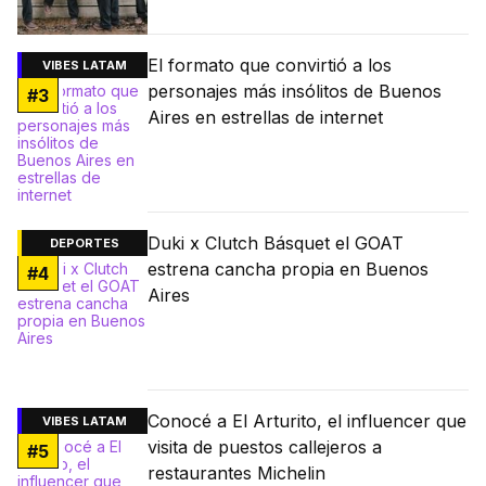
El formato que convirtió a los
VIBES LATAM
personajes más insólitos de Buenos
#
3
Aires en estrellas de internet
Duki x Clutch Básquet el GOAT
DEPORTES
estrena cancha propia en Buenos
#
4
Aires
Conocé a El Arturito, el influencer que
VIBES LATAM
visita de puestos callejeros a
#
5
restaurantes Michelin