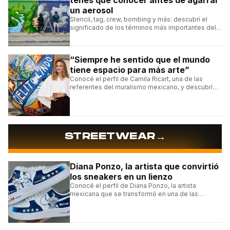
tenés que conocer antes de agarrar
un aerosol
Stencil, tag, crew, bombing y más: descubrí el
significado de los términos más importantes del
arte urbano y el muralismo.
“Siempre he sentido que el mundo
tiene espacio para más arte”
Conocé el perfil de Camila Ricart, una de las
referentes del muralismo mexicano, y descubrí
cómo construyó su estilo y sus obras más
destacadas.
→
STREETWEAR
Diana Ponzo, la artista que convirtió
los sneakers en un lienzo
Conocé el perfil de Diana Ponzo, la artista
mexicana que se transformó en una de las
grandes referentes de la customización de
sneakers en Latinoamérica.