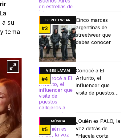
rir
estrellas de
 La
internet
Cinco marcas
STREETWEAR
 a su
argentinas de
#
3
 y tema
streetwear que
debés conocer
Conocé a El
VIBES LATAM
Arturito, el
#
4
influencer que
visita de puestos
callejeros a
restaurantes
Michelin
¿Quién es PALO, la
MÚSICA
voz detrás de
#
5
"Hacela corta