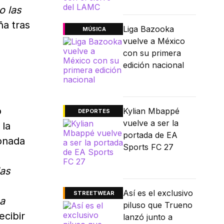
o las
ña tras
Liga Bazooka
MÚSICA
vuelve a México
con su primera
edición nacional
o
Kylian Mbappé
DEPORTES
vuelve a ser la
 la
portada de EA
donada
Sports FC 27
las
Así es el exclusivo
STREETWEAR
a
piluso que Trueno
ecibir
lanzó junto a