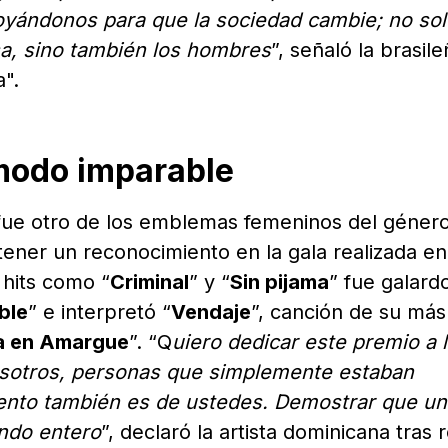
yándonos para que la sociedad cambie; no sol
a, sino también los hombres
”, señaló la brasile
a".
modo imparable
ue otro de los emblemas femeninos del géner
ener un reconocimiento en la gala realizada en
 hits como “
Criminal
” y “
Sin pijama
” fue galar
ble
” e interpretó “
Vendaje
”, canción de su más
a en Amargue
”. “Q
uiero dedicar este premio a 
osotros, personas que simplemente estaban
ento también es de ustedes. Demostrar que un
undo entero
”, declaró la artista dominicana tras r