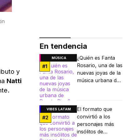
tin
En tendencia
¿Quién es Fanta
MÚSICA
Rosario, una de las
#
1
ibuto y
nuevas joyas de la
ana
Natti
música urbana de
Puerto Rico?
nte.
El formato que
VIBES LATAM
convirtió a los
#
2
personajes más
insólitos de
Buenos Aires en