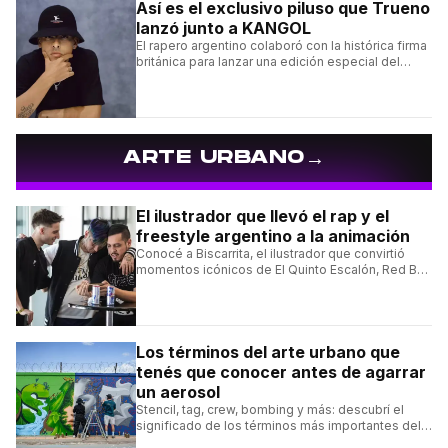
Así es el exclusivo piluso que Trueno
lanzó junto a KANGOL
El rapero argentino colaboró con la histórica firma
británica para lanzar una edición especial del
clásico Bermuda Casual.
→
ARTE URBANO
El ilustrador que llevó el rap y el
freestyle argentino a la animación
Conocé a Biscarrita, el ilustrador que convirtió
momentos icónicos de El Quinto Escalón, Red Bull
Batalla y Liga Bazooka en piezas de animación.
Los términos del arte urbano que
tenés que conocer antes de agarrar
un aerosol
Stencil, tag, crew, bombing y más: descubrí el
significado de los términos más importantes del
arte urbano y el muralismo.