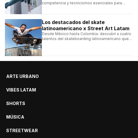
competencia y tecnicismos esenciales para
seguir una competencia de parkour sin perderte
ningún detalle.
Los destacados del skate
latinoamericano x Street Art Latam
Desde México hasta Colombia: descubrí a cuatro
talentos del skateboarding latinoamericano que
se destacan por sus trucos y su estilo sobre la
tabla.
ARTE URBANO
VIBES LATAM
SHORTS
MÚSICA
STREETWEAR