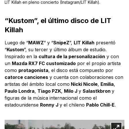
LIT Killah en pleno concierto (Instagram/LIT Killah).
“Kustom”, el último disco de LIT
Killah
Luego de “
MAWZ
” y “
SnipeZ
”,
LIT Killah
presentó
“
Kustom
”, su tercer y último álbum de estudio.
Inspirado en la
cultura de la personalización
y con
un
Mazda RX7 FC customizado
por el propio artista
como
protagonista
, el disco está compuesto por
catorce canciones
y cuenta con colaboraciones con
artistas del ámbito local como
Nicki Nicole
,
Emilia
,
Paulo Londra
,
Tiago PZK
,
Milo J
y
Salastkbron
y
figuras de la música internacional como el
estadounidense
Ronny J
y el chileno
Pablo Chill-E
.