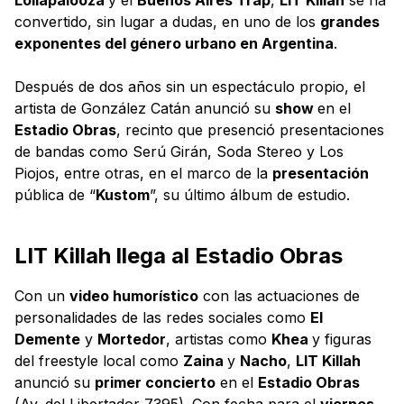
convertido, sin lugar a dudas, en uno de los
grandes
exponentes del género urbano en Argentina
.
Después de dos años sin un espectáculo propio, el
artista de González Catán anunció su
show
en el
Estadio Obras
, recinto que presenció presentaciones
de bandas como Serú Girán, Soda Stereo y Los
Piojos, entre otras, en el marco de la
presentación
pública de “
Kustom
”, su último álbum de estudio.
LIT Killah llega al Estadio Obras
Con un
video humorístico
con las actuaciones de
personalidades de las redes sociales como
El
Demente
y
Mortedor
, artistas como
Khea
y figuras
del freestyle local como
Zaina
y
Nacho
,
LIT Killah
anunció su
primer concierto
en el
Estadio Obras
(Av. del Libertador 7395). Con fecha para el
viernes