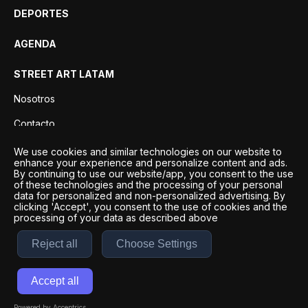
DEPORTES
AGENDA
STREET ART LATAM
Nosotros
Contacto
Privacidad
We use cookies and similar technologies on our website to
enhance your experience and personalize content and ads.
By continuing to use our website/app, you consent to the use
of these technologies and the processing of your personal
data for personalized and non-personalized advertising. By
clicking 'Accept', you consent to the use of cookies and the
processing of your data as described above
Reject all
Choose Settings
Desarrollo por
Esto es Agencia Digital | ©
2026
Accept all
Términos y condiciones
|
Políticas de privacidad
Powered by Acceptrics