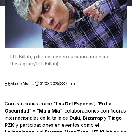
LIT Killah, pilar del género urbano argentino
(Instagram/LIT Killah).
Mateo Modic
31/03/2025
3 min
Con canciones como “
Los Del Espacio
”, “
En La
Oscuridad
” y “
Mala Mía
”, colaboraciones con figuras
internacionales de la talla de
Duki
,
Bizarrap
y
Tiago
PZK
y participaciones en eventos como el
Lollapalooza
y el
Buenos Aires Trap
,
LIT Killah
se ha