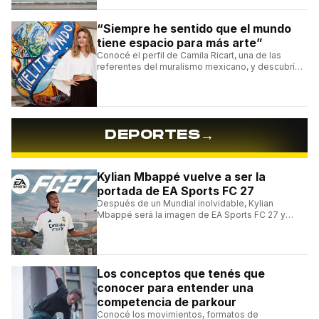
“Siempre he sentido que el mundo
tiene espacio para más arte”
Conocé el perfil de Camila Ricart, una de las
referentes del muralismo mexicano, y descubrí
cómo construyó su estilo y sus obras más
destacadas.
→
DEPORTES
Kylian Mbappé vuelve a ser la
portada de EA Sports FC 27
Después de un Mundial inolvidable, Kylian
Mbappé será la imagen de EA Sports FC 27 y
alcanzará un récord histórico dentro de la
franquicia.
Los conceptos que tenés que
conocer para entender una
competencia de parkour
Conocé los movimientos, formatos de