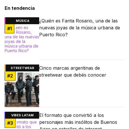
En tendencia
¿Quién es Fanta Rosario, una de las
MÚSICA
nuevas joyas de la música urbana de
#
1
Puerto Rico?
Cinco marcas argentinas de
STREETWEAR
streetwear que debés conocer
#
2
El formato que convirtió a los
VIBES LATAM
personajes más insólitos de Buenos
#
3
Aires en estrellas de internet