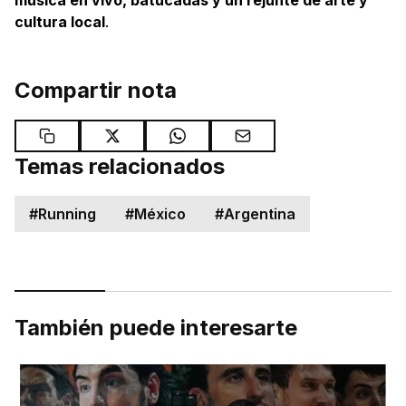
música en vivo, batucadas y un rejunte de arte y
cultura local
.
Compartir nota
Temas relacionados
#
Running
#
México
#
Argentina
También puede interesarte