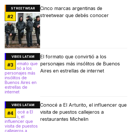
Cinco marcas argentinas de
STREETWEAR
streetwear que debés conocer
#
2
El formato que convirtió a los
VIBES LATAM
personajes más insólitos de Buenos
#
3
Aires en estrellas de internet
Conocé a El Arturito, el influencer que
VIBES LATAM
visita de puestos callejeros a
#
4
restaurantes Michelin