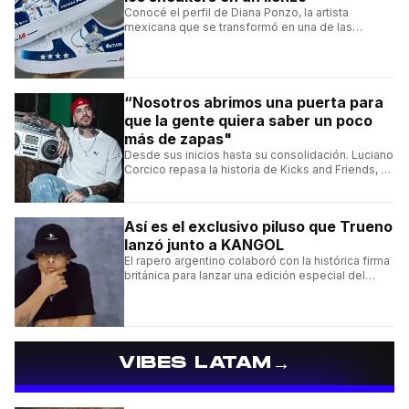
Conocé el perfil de Diana Ponzo, la artista
mexicana que se transformó en una de las
grandes referentes de la customización de
sneakers en Latinoamérica.
“Nosotros abrimos una puerta para
que la gente quiera saber un poco
más de zapas"
Desde sus inicios hasta su consolidación. Luciano
Corcico repasa la historia de Kicks and Friends, el
proyecto que transformó la cultura sneaker en
Argentina.
Así es el exclusivo piluso que Trueno
lanzó junto a KANGOL
El rapero argentino colaboró con la histórica firma
británica para lanzar una edición especial del
clásico Bermuda Casual.
→
VIBES LATAM