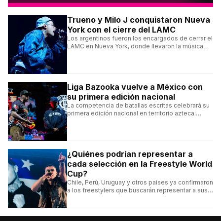
Trueno y Milo J conquistaron Nueva
York con el cierre del LAMC
Los argentinos fueron los encargados de cerrar el
LAMC en Nueva York, donde llevaron la música
urbana argentina a uno de los escenarios más
emblemáticos.
Liga Bazooka vuelve a México con
su primera edición nacional
La competencia de batallas escritas celebrará su
primera edición nacional en territorio azteca:
conocé la cartelera, la fecha y cómo conseguir
entradas.
¿Quiénes podrían representar a
cada selección en la Freestyle World
Cup?
Chile, Perú, Uruguay y otros países ya confirmaron
a los freestylers que buscarán representar a sus
selecciones en el torneo organizado por Urban
Roosters.