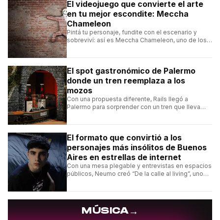
El videojuego que convierte el arte
en tu mejor escondite: Meccha
Chameleon
Pintá tu personaje, fundite con el escenario y
sobreviví: así es Meccha Chameleon, uno de los
videojuegos independientes del momento.
El spot gastronómico de Palermo
donde un tren reemplaza a los
mozos
Con una propuesta diferente, Rails llegó a
Palermo para sorprender con un tren que lleva
cada pedido hasta la mesa y una carta de
hamburguesas, sándwiches y más.
El formato que convirtió a los
personajes más insólitos de Buenos
Aires en estrellas de internet
Con una mesa plegable y entrevistas en espacios
públicos, Neumo creó “De la calle al living”, uno
de los formatos más virales de las redes
argentinas.
→
MÚSICA